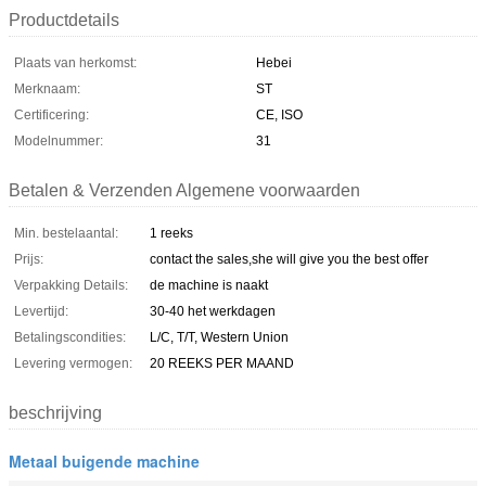
Productdetails
Plaats van herkomst:
Hebei
Merknaam:
ST
Certificering:
CE, ISO
Modelnummer:
31
Betalen & Verzenden Algemene voorwaarden
Min. bestelaantal:
1 reeks
Prijs:
contact the sales,she will give you the best offer
Verpakking Details:
de machine is naakt
Levertijd:
30-40 het werkdagen
Betalingscondities:
L/C, T/T, Western Union
Levering vermogen:
20 REEKS PER MAAND
beschrijving
Metaal buigende machine