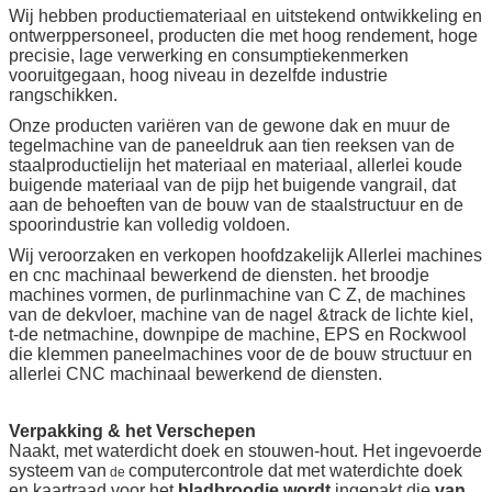
Wij hebben productiemateriaal en uitstekend ontwikkeling en
ontwerppersoneel, producten die met hoog rendement, hoge
precisie, lage verwerking en consumptiekenmerken
vooruitgegaan, hoog niveau in dezelfde industrie
rangschikken.
Onze producten variëren van de gewone dak en muur de
tegelmachine van de paneeldruk aan tien reeksen van de
staalproductielijn het materiaal en materiaal, allerlei koude
buigende materiaal van de pijp het buigende vangrail, dat
aan de behoeften van de bouw van de staalstructuur en de
spoorindustrie kan volledig voldoen.
Wij veroorzaken en verkopen hoofdzakelijk Allerlei machines
en cnc machinaal bewerkend de diensten. het broodje
machines vormen, de purlinmachine van C Z, de machines
van de dekvloer, machine van de nagel &track de lichte kiel,
t-de netmachine, downpipe de machine, EPS en Rockwool
die klemmen paneelmachines voor de de bouw structuur en
allerlei CNC machinaal bewerkend de diensten.
Verpakking & het Verschepen
Naakt, met waterdicht doek en stouwen-hout. Het ingevoerde
systeem van
computercontrole dat met waterdichte doek
de
en kaartraad voor het
bladbroodje wordt
ingepakt die
van