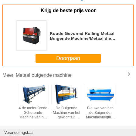
Krijg de beste prijs voor
Koude Gevormd Rolling Metaal
Buigende Machine/Metaal die
Machine voor Dakcomités
vouwen
Doorgaan
Metaal buigende machine
Meer
umplaat
4 de meter Brede
De Buigende
Blauwe van het
IJzer / al
igende
Scherende
Machine van het
de Buigende
buigmac
e 1.2mm
Machine van het
gewichts2t
Machinevliegtuig
Hydraul
1300mm
Bladknipsel,
Metaal/Blad die
van het Kleuren
buigma
 vouwen
Automatisch
Machine het
Hydraulische Blad
snelheid
 het
Bladmetaal die
Voeden Breedte
van de de
M/m
Veranderingstaal
etaal
Machine vouwen
6000mm vouwen
Breedte≤4m