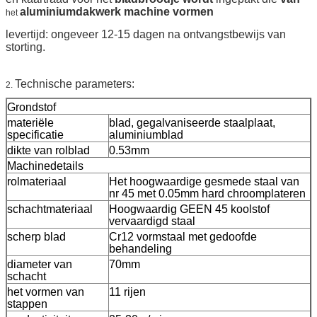
aluminiumdakwerk machine vormen
het
levertijd: ongeveer 12-15 dagen na ontvangstbewijs van
storting.
Technische parameters:
2.
Grondstof
materiële
blad, gegalvaniseerde staalplaat,
specificatie
aluminiumblad
dikte van rolblad
0.53mm
Machinedetails
rolmateriaal
Het hoogwaardige gesmede staal van
nr 45 met 0.05mm hard chroomplateren
schachtmateriaal
Hoogwaardig GEEN 45 koolstof
vervaardigd staal
scherp blad
Cr12 vormstaal met gedoofde
behandeling
diameter van
70mm
schacht
het vormen van
11 rijen
stappen