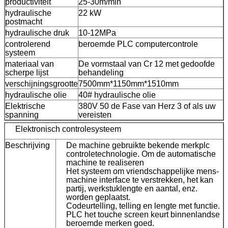
productiviteit
25-30m/min
hydraulische
22 kW
postmacht
hydraulische druk
10-12MPa
controlerend
beroemde PLC computercontrole
systeem
materiaal van
De vormstaal van Cr 12 met gedoofde
scherpe lijst
behandeling
verschijningsgrootte
7500mm*1150mm*1510mm
hydraulische olie
40# hydraulische olie
Elektrische
380V 50 de Fase van Herz 3 of als uw
spanning
vereisten
Elektronisch controlesysteem
Beschrijving
De machine gebruikte bekende merkplc
controletechnologie. Om de automatische
machine te realiseren
Het systeem om vriendschappelijke mens-
machine interface te verstrekken, het kan
partij, werkstuklengte en aantal, enz.
worden geplaatst.
Codeurtelling, telling en lengte met functie.
PLC het touche screen keurt binnenlandse
beroemde merken goed.