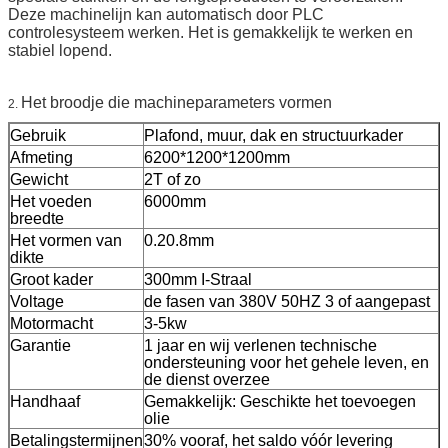
Deze machinelijn kan automatisch door PLC
controlesysteem werken. Het is gemakkelijk te werken en
stabiel lopend.
Het broodje die machineparameters vormen
2.
Gebruik
Plafond, muur, dak en structuurkader
Afmeting
6200*1200*1200mm
Gewicht
2T of zo
Het voeden
6000mm
breedte
Het vormen van
0.20.8mm
dikte
Groot kader
300mm I-Straal
Voltage
de fasen van 380V 50HZ 3 of aangepast
Motormacht
3-5kw
Garantie
1 jaar en wij verlenen technische
ondersteuning voor het gehele leven, en
de dienst overzee
Handhaaf
Gemakkelijk: Geschikte het toevoegen
olie
Betalingstermijnen
30% vooraf, het saldo vóór levering