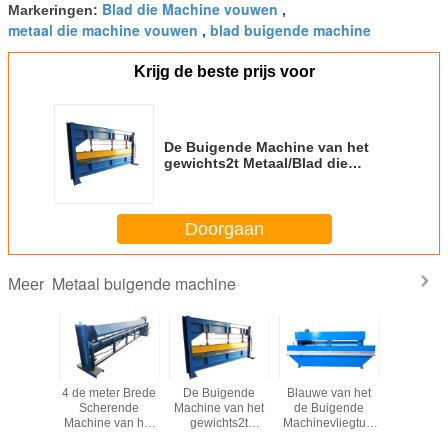
Blad die Machine vouwen
Markeringen:
,
metaal die machine vouwen
blad buigende machine
,
Krijg de beste prijs voor
De Buigende Machine van het
gewichts2t Metaal/Blad die
Machine het Voeden Breedte
6000mm vouwen
Doorgaan
Metaal buigende machine
Meer
umplaat
4 de meter Brede
De Buigende
Blauwe van het
IJzer / al
igende
Scherende
Machine van het
de Buigende
buigmac
e 1.2mm
Machine van het
gewichts2t
Machinevliegtuig
Hydraul
1300mm
Bladknipsel,
Metaal/Blad die
van het Kleuren
buigma