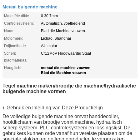
Metaal buigende machine
Materiële dikte:
0.30.7mm
Controlesysteem:
Automatisch, voetbediend
Naam:
Blad die Machine vouwen
Motormerk:
Lichao, Shanghai
Drijfmethode:
A/c-motor
Scherp
Cr12MoV Hoogwaardig Staal
bladmateriaal:
metaal die machine vouwen
Hoog licht:
,
Blad die Machine vouwen
Tegel machine maken/broodje die machine/hydraulische
buigende machine vormen
Gebruik en Inleiding van Deze Productielijn
1.
De volledige buigende machine omvat handdecoiler,
hoofdlichaam van broodje vormt machine, hydraulisch
scherp systeem, PLC controlesysteem en lossingslijst. De
gebruikers kunnen orde vanaf hun vereiste plaatsen om de
speciale stukken en de lengteproducten te veroorzaken.