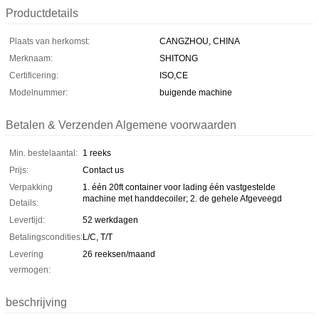
Productdetails
Plaats van herkomst:
CANGZHOU, CHINA
Merknaam:
SHITONG
Certificering:
ISO,CE
Modelnummer:
buigende machine
Betalen & Verzenden Algemene voorwaarden
Min. bestelaantal:
1 reeks
Prijs:
Contact us
Verpakking
1. één 20ft container voor lading één vastgestelde
machine met handdecoiler; 2. de gehele Afgeveegd
Details:
Levertijd:
52 werkdagen
Betalingscondities:
L/C, T/T
Levering
26 reeksen/maand
vermogen:
beschrijving