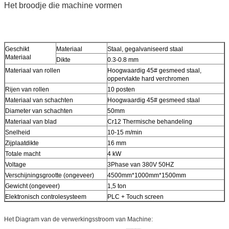
Het broodje die machine vormen
Geschikt
Materiaal
Staal, gegalvaniseerd staal
Materiaal
Dikte
0.3-0.8 mm
Materiaal van rollen
Hoogwaardig 45# gesmeed staal,
oppervlakte hard verchromen
Rijen van rollen
10 posten
Materiaal van schachten
Hoogwaardig 45# gesmeed staal
Diameter van schachten
50mm
Materiaal van blad
Cr12 Thermische behandeling
Snelheid
10-15 m/min
Zijplaatdikte
16 mm
Totale macht
4 kW
Voltage
3Phase van 380V 50HZ
Verschijningsgrootte (ongeveer)
4500mm*1000mm*1500mm
Gewicht (ongeveer)
1,5 ton
Elektronisch controlesysteem
PLC + Touch screen
Het Diagram van de verwerkingsstroom van Machine: