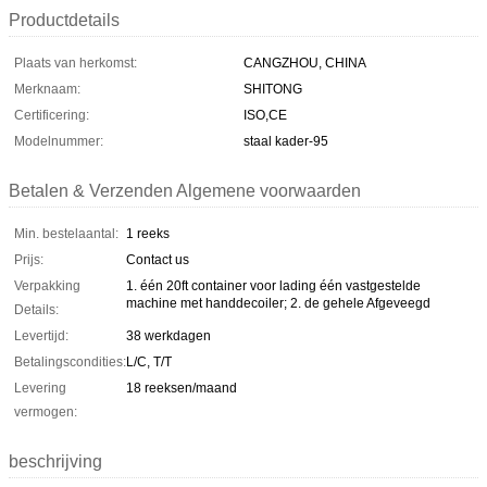
Productdetails
Plaats van herkomst:
CANGZHOU, CHINA
Merknaam:
SHITONG
Certificering:
ISO,CE
Modelnummer:
staal kader-95
Betalen & Verzenden Algemene voorwaarden
Min. bestelaantal:
1 reeks
Prijs:
Contact us
Verpakking
1. één 20ft container voor lading één vastgestelde
machine met handdecoiler; 2. de gehele Afgeveegd
Details:
Levertijd:
38 werkdagen
Betalingscondities:
L/C, T/T
Levering
18 reeksen/maand
vermogen:
beschrijving