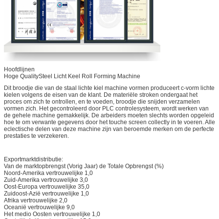
Hoofdlijnen
Hoge QualitySteel Licht Keel Roll Forming Machine
Dit broodje die van de staal lichte kiel machine vormen produceert c-vorm lichte
kielen volgens de eisen van de klant. De materiële stroken ondergaat het
proces om zich te ontrollen, en te voeden, broodje die snijden verzamelen
vormen zich. Het gecontroleerd door PLC controlesysteem, wordt werken van
de gehele machine gemakkelijk. De arbeiders moeten slechts worden opgeleid
hoe te om verwante gegevens door het touche screen collectly in te voeren. Alle
eclectische delen van deze machine zijn van beroemde merken om de perfecte
prestaties te verzekeren.
Exportmarktdistributie:
Van de markt
opbrengst (Vorig Jaar)
de Totale Opbrengst (%)
Noord-Amerika
vertrouwelijke
1,0
Zuid-Amerika
vertrouwelijke
3,0
Oost-Europa
vertrouwelijke
35,0
Zuidoost-Azië
vertrouwelijke
1,0
Afrika
vertrouwelijke
2,0
Oceanië
vertrouwelijke
9,0
Het medio Oosten
vertrouwelijke
1,0