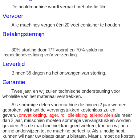
De hoofdmachine wordt
verpakt met plastic film
Vervoer
Alle machines vergen één
20
voet container te houden
Betalingstermijn
30% storting door T/T vooraf en 70%-saldo na
inspectiebevestiging vóór verzending
.
Levertijd
Binnen
35
dagen na het ontvangen van storting
.
Garantie
Twee
jaar
, en wij zullen technische ondersteuning voor
wholelife van het materiaal verstrekken.
Als sommige delen van machine die binnen
2
jaar
worden
gebroken, wij
klant de
vervangstukken kostenloos zullen
geven.
(
omvat ketting, lager, rol, olieleiding, tellend wiel
)
als meer
dan
2
jaar, misschien moeten sommige vervangstukken worden
geladen.
Als de machine niet kan goed werken, kunnen wij hen
online onderwijzen tot de machine perfect is. Als u nodig hebt,
kunnen wij naar uw plaats gaan u bijstaan. Maar u
moet de kosten