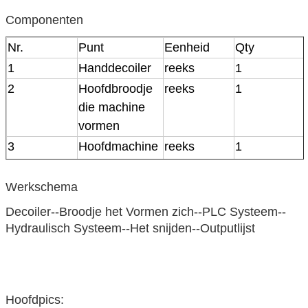
grootte 0.05mm
Componenten
Deltaplc Controle
Controlesysteem
Hoofdstructuur van
300mm h-Straal
Nr.
Punt
Eenheid
Qty
de machine
1
Handdecoiler
reeks
1
2
Hoofdbroodje
reeks
1
die machine
vormen
3
Hoofdmachine
reeks
1
om te
bemesten
Werkschema
4
PLC
reeks
1
Decoiler--Broodje het Vormen zich--PLC Systeem--
controledoos
Hydraulisch Systeem--Het snijden--Outputlijst
5
Verdedigerslijst
reeks
1
Hoofdpics: