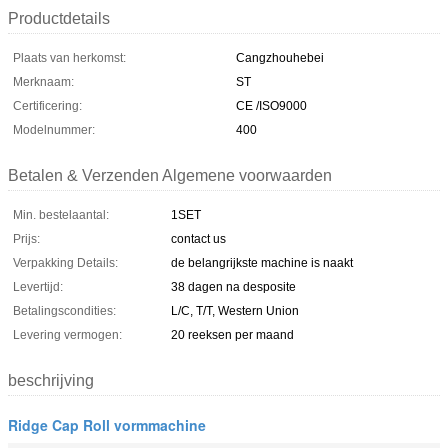
Productdetails
Plaats van herkomst:
Cangzhouhebei
Merknaam:
ST
Certificering:
CE /ISO9000
Modelnummer:
400
Betalen & Verzenden Algemene voorwaarden
Min. bestelaantal:
1SET
Prijs:
contact us
Verpakking Details:
de belangrijkste machine is naakt
Levertijd:
38 dagen na desposite
Betalingscondities:
L/C, T/T, Western Union
Levering vermogen:
20 reeksen per maand
beschrijving
Ridge Cap Roll vormmachine