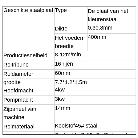
Geschikte staalplaat
Type
De plaat van het
kleurenstaal
0.30.8mm
Dikte
400mm
Het voeden
breedte
8-12m/min
Productiesnelheid
16 rijen
Roltribune
60mm
Roldiameter
grootte
7.7*1.2*1.5m
4kw
Hoofdmacht
3kw
Pompmacht
14mm
Zijpaneel van
machine
Koolstof45# staal
Rolmateriaal
Gedoofde Cr12, Cr-Platerende
Bladmateriaal