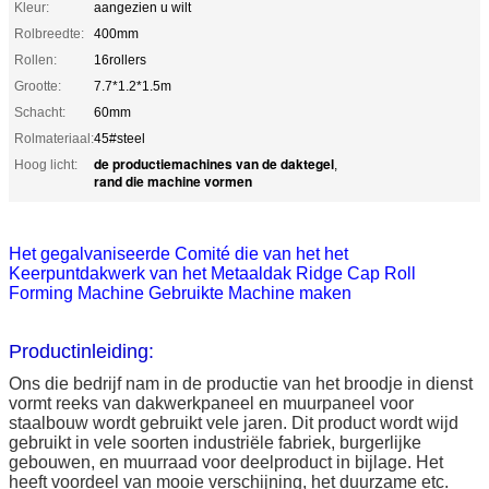
Kleur:
aangezien u wilt
Rolbreedte:
400mm
Rollen:
16rollers
Grootte:
7.7*1.2*1.5m
Schacht:
60mm
Rolmateriaal:
45#steel
de productiemachines van de daktegel
Hoog licht:
,
rand die machine vormen
Het gegalvaniseerde Comité die van het het
Keerpuntdakwerk van het Metaaldak Ridge Cap Roll
Forming Machine Gebruikte Machine maken
Productinleiding:
Ons die bedrijf nam in de productie van het broodje in dienst
vormt reeks van dakwerkpaneel en muurpaneel voor
staalbouw wordt gebruikt vele jaren. Dit product wordt wijd
gebruikt in vele soorten industriële fabriek, burgerlijke
gebouwen, en muurraad voor deelproduct in bijlage. Het
heeft voordeel van mooie verschijning, het duurzame etc.