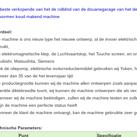
 beste verkopende van het de rolblind van de douanegarage van het de
 vormen koud makend machine
rdeel:
e machine is ons nieuw type het nieuwe ontwerp, al de invoer elektrisc
uikt,
e elektromagnetische klep, de Luchtvaartstop, het Touche screen, en on
subishi, Matsushita, Siemens
ok de oliepomp, elektrische motorreductiemiddel gebruiken wij Yuken, he
meer dan 35 van de het levensjaar tijd.
e productiegrootte kunnen wij de machine allen ontwerpen zoals aanpas
eriële diktebreedte toont, wij kunnen de machine ontwerpen die als 
anneer wij de machine beëindigen, zullen wij de machine testen en z
zijn de machine een perfecte status heeft
anneer de klant de machine ontvangt, kan de machine gebruikte zeer ge
hnische Parameters:
Punt
Specificatie