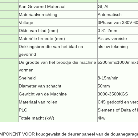
Kan Gevormd Materiaal
GI, AI
Materiaalverrichting
Automatisch
Voltage
3Phase van 380V 60H
Dikte van blad (mm)
0.81.2mm
Materiële breedte (mm)
Als uw vereiste
Dekkingsbreedte van het blad na
als uw tekening
gevormd
De grootte van het broodje die machine
5200mmx1000mmx
vormen
Snelheid
8-15m/min
Diameter van schacht
50mm
Gewicht van de Machine
3000-3500KGS
Materiaal van rollen
C45 gedoofd en ver
PLC
Siemens of Delta of 
Totale macht (kW)
4kw
PONENT VOOR koudgewalst de deurenpaneel van de douanegarage