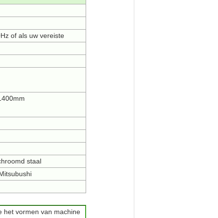
z of als uw vereiste
1400mm
chroomd staal
Mitsubushi
 het vormen van machine