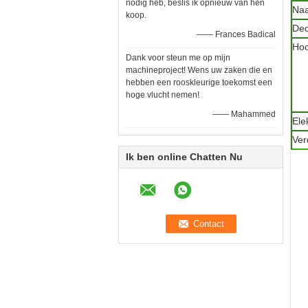
nodig heb, beslis ik opnieuw van hen
Na
koop.
Dec
—— Frances Badical
Hoo
Dank voor steun me op mijn
machineproject! Wens uw zaken die en
hebben een rooskleurige toekomst een
hoge vlucht nemen!
—— Mahammed
Ele
Ver
Ik ben online Chatten Nu