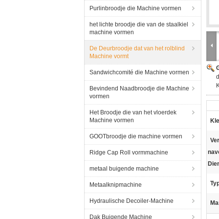
Purlinbroodje die Machine vormen
het lichte broodje die van de staalkiel
machine vormen
De Deurbroodje dat van het rolblind
Machine vormt
G
Sandwichcomité die Machine vormen
Bevindend Naadbroodje die Machine
vormen
Het Broodje die van het vloerdek
Machine vormen
Kle
GOOTbroodje die machine vormen
Ve
nav
Ridge Cap Roll vormmachine
Die
metaal buigende machine
Ty
Metaalknipmachine
Hydraulische Decoiler-Machine
Ma
Dak Buigende Machine