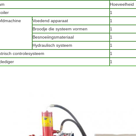
am
Hoeveelheid
oiler
1
fdmachine
Voedend apparaat
1
Broodje die systeem vormen
1
Besnoeiingsmateriaal
1
Hydraulisch systeem
1
ktrisch controlesysteem
1
dediger
1