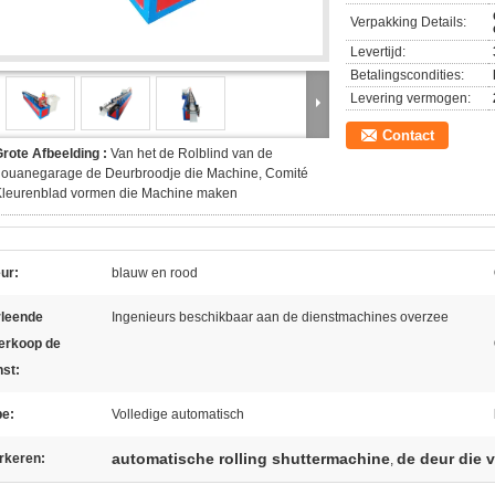
Verpakking Details:
Levertijd:
Betalingscondities:
Levering vermogen:
Contact
rote Afbeelding :
Van het de Rolblind van de
douanegarage de Deurbroodje die Machine, Comité
Kleurenblad vormen die Machine maken
ur:
blauw en rood
rleende
Ingenieurs beschikbaar aan de dienstmachines overzee
erkoop de
nst:
pe:
Volledige automatisch
automatische rolling shuttermachine
de deur die 
rkeren:
,