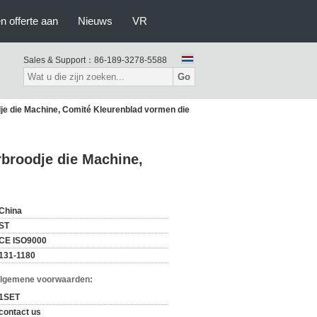
n offerte aan
Nieuws
VR
Sales & Support：
86-189-3278-5588
Go
je die Machine, Comité Kleurenblad vormen die
rbroodje die Machine,
China
ST
CE ISO9000
131-1180
Algemene voorwaarden:
1SET
contact us