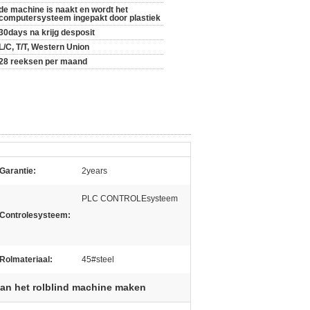
de machine is naakt en wordt het
computersysteem ingepakt door plastiek
30days na krijg desposit
L/C, T/T, Western Union
28 reeksen per maand
Garantie:
2years
PLC CONTROLEsysteem
Controlesysteem:
Rolmateriaal:
45#steel
van het rolblind machine maken