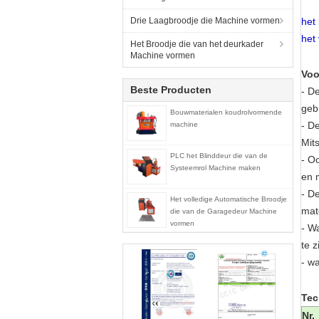
Drie Laagbroodje die Machine vormen
het
het
Het Broodje die van het deurkader
Machine vormen
Voo
Beste Producten
- D
gebr
Bouwmaterialen koudrolvormende
- D
machine
Mit
PLC het Blinddeur die van de
- O
Systeemrol Machine maken
en 
- D
Het volledige Automatische Broodje
mat
die van de Garagedeur Machine
vormen
- W
te 
- w
Tec
Nr.