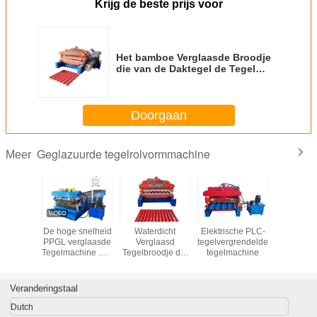
Krijg de beste prijs voor
Het bamboe Verglaasde Broodje
die van de Daktegel de Tegel
vormen die van de het Staalstap
van het Machinemetaal Machine
maken
Doorgaan
Geglazuurde tegelrolvormmachine
Meer
ingen
De hoge snelheid
Waterdicht
Elektrische PLC-
Kleurrijke
en Ppgi
PPGL verglaasde
Verglaasd
tegelvergrendelde
Profielrol
laasd
Tegelmachine met
Tegelbroodje die
tegelmachine
odje die
Gecombineerd
Machine
 voor de
Knipsel/het
Middenplaat
e van de
drukken Apparaat
vormen 16mm
Veranderingstaal
ktegel
Gewicht 3.5-6 Ton
men
Dutch