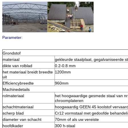
Parameter:
Grondstof
materiaal
gekleurde staalplaat, gegalvaniseerde s
dikte van rolblad
0.2-0.8 mm
het materiaal breidt breedte
1200mm
uit
Efficiencybreedte
960mm
Machinedetails
rolmateriaal
het hoogwaardige gesmede staal van n
chroomplateren
schachtmateriaal
hoogwaardig GEEN 45 koolstof vervaard
scherp blad
Cr12 vormstaal met gedoofde behandel
diameter van schacht
70mm of als uw vereiste
hoofdkader
300 h-staal