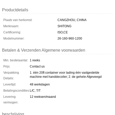
Productdetails
Plaats van herkomst:
CANGZHOU, CHINA
Merknaam:
SHITONG
Certificering:
ISO,CE
Modelnummer:
26-160-960-1200
Betalen & Verzenden Algemene voorwaarden
Min. bestelaantal:
1 reeks
Prijs:
Contact us
Verpakking
1. één 20ft container voor lading één vastgestelde
machine met handdecoiler; 2. de gehele Afgeveegd
Details:
Levertijd:
48 werkdagen
Betalingscondities:
L/C, T/T
Levering
12 reeksen/maand
vermogen:
beschrijving