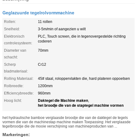
Geglazuurde tegelrolvormmachine
Rollen:
11 rollen
Snelheid:
3-5m/min of aangezien u wilt
Elektronisch
PLC, Touch screen, die in tegenovergestelde richting
coderen
controlesysteem:
Diameter van
70mm
schacht:
Scherp
Cr12
bladmateriaal:
Rolling Materiaal:
45# staal, roloppervlakten die, hard plateren oppoetsen
Rolbreedte:
1200mm
Efficiencybreedte:
960mm
Daktegel die Machine maken
Hoog licht:
,
het broodje die van de staptegel machine vormen
het hydraulische bamboe verglaasde broodje die van de daktegel de tegels
vormen die van de machinestap machine maken Toepassing: Het verglaasde
tegelbroodje die de mooie verschijning van machineproducten van ...
Markeringen: