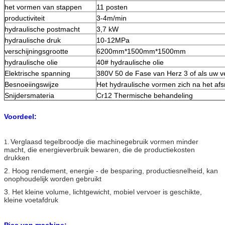
het vormen van stappen
11 posten
productiviteit
3-4m/min
hydraulische postmacht
3,7 kW
hydraulische druk
10-12MPa
verschijningsgrootte
6200mm*1500mm*1500mm
hydraulische olie
40# hydraulische olie
Elektrische spanning
380V 50 de Fase van Herz 3 of als uw v
Besnoeiingswijze
Het hydraulische vormen zich na het afs
Snijdersmateria
Cr12 Thermische behandeling
Voordeel:
Verglaasd tegelbroodje die machinegebruik vormen minder
1.
macht, die energieverbruik bewaren, die de productiekosten
drukken
2. Hoog rendement, energie - de besparing, productiesnelheid, kan
onophoudelijk worden gebruikt
3. Het kleine volume, lichtgewicht, mobiel vervoer is geschikte,
kleine voetafdruk