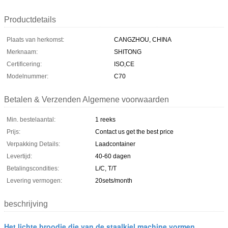
Productdetails
Plaats van herkomst:
CANGZHOU, CHINA
Merknaam:
SHITONG
Certificering:
ISO,CE
Modelnummer:
C70
Betalen & Verzenden Algemene voorwaarden
Min. bestelaantal:
1 reeks
Prijs:
Contact us get the best price
Verpakking Details:
Laadcontainer
Levertijd:
40-60 dagen
Betalingscondities:
L/C, T/T
Levering vermogen:
20sets/month
beschrijving
Het lichte broodje die van de staalkiel machine vormen