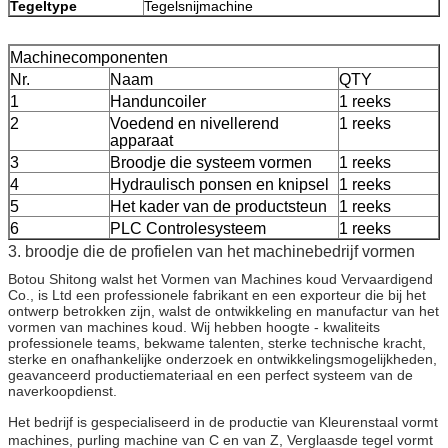
Tegeltype
Tegelsnijmachine
Machinecomponenten
Nr.
Naam
QTY
1
Handuncoiler
1 reeks
2
Voedend en nivellerend
1 reeks
apparaat
3
Broodje die systeem vormen
1 reeks
4
Hydraulisch ponsen en knipsel
1 reeks
5
Het kader van de productsteun
1 reeks
6
PLC Controlesysteem
1 reeks
3. broodje die de profielen van het machinebedrijf vormen
Botou Shitong walst het Vormen van Machines koud Vervaardigend
Co., is Ltd een professionele fabrikant en een exporteur die bij het
ontwerp betrokken zijn, walst de ontwikkeling en manufactur van het
vormen van machines koud. Wij hebben hoogte - kwaliteits
professionele teams, bekwame talenten, sterke technische kracht,
sterke en onafhankelijke onderzoek en ontwikkelingsmogelijkheden,
geavanceerd productiemateriaal en een perfect systeem van de
naverkoopdienst.
Het bedrijf is gespecialiseerd in de productie van Kleurenstaal vormt
machines, purling machine van C en van Z, Verglaasde tegel vormt