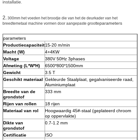
installatie.
2.
300mm het voeden het broodje die van het de deurkader van het
parameters
breedtemetaal machine vormen door aangepaste grootte
parameters
Productiecapaciteit
15-20 m/min
Macht (W)
4+4KW
Voltage
380V 50Hz 3phases
Afmeting (L*W*H)
6500*800*1500mm
Gewicht
3.5 T
Geschikt materiaal
Gekleurde Staalplaat, gegalvaniseerde raad,
Aluminiumplaat
Breedte van de
333 mm
grondstof
Rijen van rollen
18 rijen
Materiaal van rol
Hoogwaardig 45#-staal (geplateerd chroom
op oppervlakte)
Dikte van
0.7-1.2 mm
grondstof
Certificatie
ISO