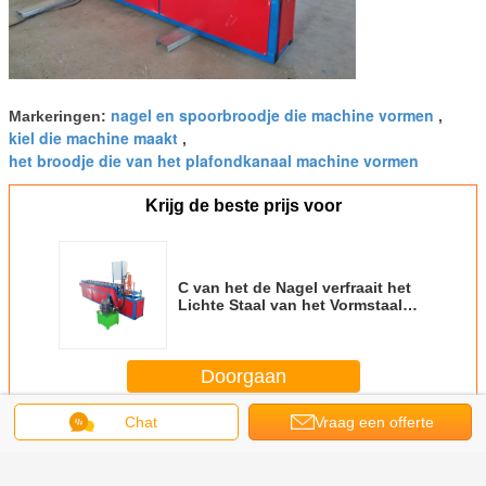
nagel en spoorbroodje die machine vormen
Markeringen:
,
kiel die machine maakt
,
het broodje die van het plafondkanaal machine vormen
Krijg de beste prijs voor
C van het de Nagel verfraait het
Lichte Staal van het Vormstaal
Plafond van Keel Roll Forming
Machine For Kanaal
Doorgaan
Chat
Vraag een offerte
Het lichte broodje die van de staalkiel machine vormen
Meer
aan