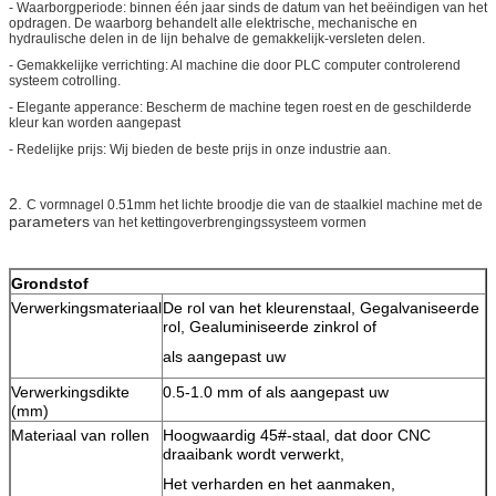
- Waarborgperiode: binnen één jaar sinds de datum van het beëindigen van het
opdragen. De waarborg behandelt alle elektrische, mechanische en
hydraulische delen in de lijn behalve de gemakkelijk-versleten delen.
- Gemakkelijke verrichting: Al machine die door PLC computer controlerend
systeem cotrolling.
- Elegante apperance: Bescherm de machine tegen roest en de geschilderde
kleur kan worden aangepast
- Redelijke prijs: Wij bieden de beste prijs in onze industrie aan.
2.
C vormnagel 0.51mm het lichte broodje die van de staalkiel machine met de
parameters
van het kettingoverbrengingssysteem vormen
Grondstof
Verwerkingsmateriaal
De rol van het kleurenstaal, Gegalvaniseerde
rol, Gealuminiseerde zinkrol of
als aangepast uw
Verwerkingsdikte
0.5-1.0 mm of als aangepast uw
(mm)
Materiaal van rollen
Hoogwaardig 45#-staal, dat door CNC
draaibank wordt verwerkt,
Het verharden en het aanmaken,