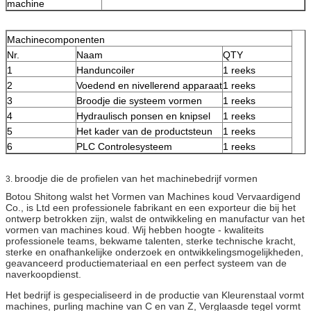
machine
Machinecomponenten
Nr.
Naam
QTY
1
Handuncoiler
1 reeks
2
Voedend en nivellerend apparaat
1 reeks
3
Broodje die systeem vormen
1 reeks
4
Hydraulisch ponsen en knipsel
1 reeks
5
Het kader van de productsteun
1 reeks
6
PLC Controlesysteem
1 reeks
broodje die de profielen van het machinebedrijf vormen
3.
Botou Shitong walst het Vormen van Machines koud Vervaardigend
Co., is Ltd een professionele fabrikant en een exporteur die bij het
ontwerp betrokken zijn, walst de ontwikkeling en manufactur van het
vormen van machines koud. Wij hebben hoogte - kwaliteits
professionele teams, bekwame talenten, sterke technische kracht,
sterke en onafhankelijke onderzoek en ontwikkelingsmogelijkheden,
geavanceerd productiemateriaal en een perfect systeem van de
naverkoopdienst.
Het bedrijf is gespecialiseerd in de productie van Kleurenstaal vormt
machines, purling machine van C en van Z, Verglaasde tegel vormt