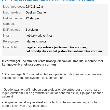
Machinegrootte::
5.6*1.2*1.5m
Machinekleur:
Geel en Oranje
Het vormen van
12 stappen
stappen:
Drijfmethode:
1 „ketting
Naam:
het dakwerk verfraait
Perssysteem:
hdyraulic motor
nagel en spoorbroodje die machine vormen
Hoog licht:
,
het broodje die van het plafondkanaal machine vormen
C vormnagel 0.51mm het lichte broodje die van de staalkiel machine met
kettingoverbrengingssysteem vormen
1.
C vormnagel 0.51mm het lichte broodje die van de staalkiel machine met
kettingoverbrengingssysteem decoiler vormen
- Goede kwaliteit: Wij hebben een professionele ontwerper en een ervaren
ingenieursteam. En de grondstof en de toebehoren die wij zijn goed hebben
gebruikt.
- De goede dienst: wij verstrekken de technische ondersteuning voor het
gehele leven van onze machines.