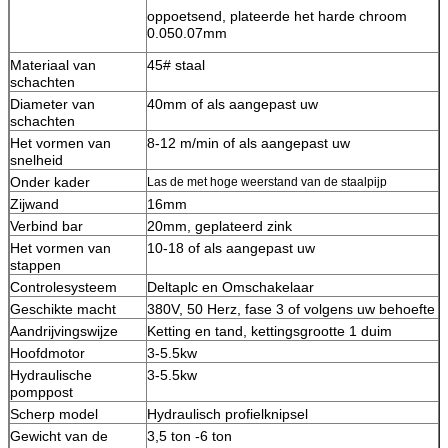
oppoetsend, plateerde het harde chroom
0.050.07mm
Materiaal van
45# staal
schachten
Diameter van
40mm of als aangepast uw
schachten
Het vormen van
8-12 m/min of als aangepast uw
snelheid
Onder kader
Las de met hoge weerstand van de staalpijp
Zijwand
16mm
Verbind bar
20mm, geplateerd zink
Het vormen van
10-18 of als aangepast uw
stappen
Controlesysteem
Deltaplc en Omschakelaar
Geschikte macht
380V, 50 Herz, fase 3 of volgens uw behoefte
Aandrijvingswijze
Ketting en tand, kettingsgrootte 1 duim
Hoofdmotor
3-5.5kw
Hydraulische
3-5.5kw
pomppost
Scherp model
Hydraulisch profielknipsel
Gewicht van de
3,5 ton -6 ton