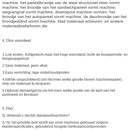
machine, het paneelbroodje van de staal structureel vloer vormt
machine, het broodje van het sandwichpaneel vormt machine,
wegvangrail vormt machine, downspout machine vormen, het
broodje van het autopaneel vormt machine, de deurbroodje van het
broodjesblind vormt machine, blad materiaal scheuren, en andere
materiaaltoebehoren die.
Ons voordeel
4.
1.Low kosten, lichtgewicht maar met hoge weerstand, korte de bouwperiode, en
kringloopgebruik
2.Save materiaal, geen afval.
3.Easy verrichting, lage onderhoudskosten
4.Infinite rangschikkend (om het even welke grootte binnen machinewaaier),
help om materiaal te besparen
5.Optional stempelgat bij om het even welke positie van de kant van het
purlinweb en flenskant
5.
FAQ
Q: Verkoopt u slechts standaardmachines?
A: Nr, het grootste deel wordt van onze machines gebouwd volgens
klantenspecificaties, gebruikend hoogste merknaamcomponenten.