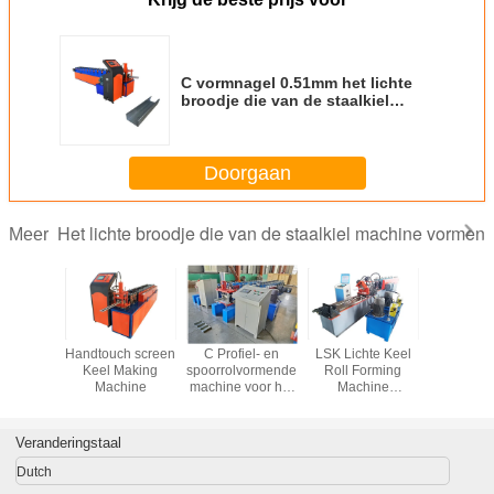
C vormnagel 0.51mm het lichte
broodje die van de staalkiel
machine met
kettingoverbrengingssysteem
vormen
Doorgaan
Het lichte broodje die van de staalkiel machine vormen
Meer
niseerd
Handtouch screen
C Profiel- en
LSK Lichte Keel
Meta
agel en
Keel Making
spoorrolvormende
Roll Forming
dakpaneel
odje die
Machine
machine voor het
Machine
staal Kee
 vormen
vormen van stalen
Duurzame
Forming 
droogwand
langdurige
oplossing voor
Veranderingstaal
productie
Dutch