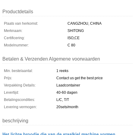
Productdetails
Plaats van herkomst:
CANGZHOU, CHINA
Merknaam:
SHITONG
Certificering:
ISO,CE
Modelnummer:
C 80
Betalen & Verzenden Algemene voorwaarden
Min. bestelaantal:
1 reeks
Prijs:
Contact us get the best price
Verpakking Details:
Laadcontainer
Levertijd:
40-60 dagen
Betalingscondities:
L/C, T/T
Levering vermogen:
20sets/month
beschrijving
Het lichte broodje die van de staalkiel machine vormen