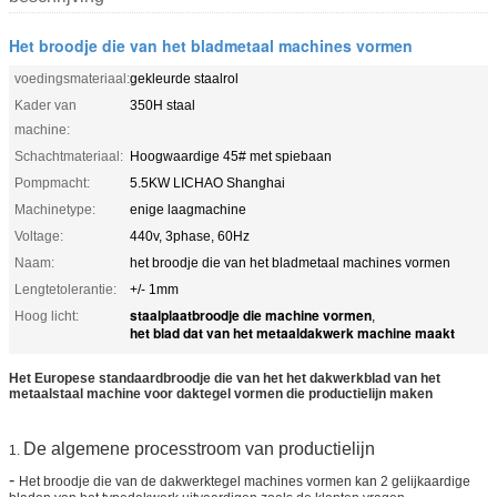
Het broodje die van het bladmetaal machines vormen
voedingsmateriaal:
gekleurde staalrol
Kader van
350H staal
machine:
Schachtmateriaal:
Hoogwaardige 45# met spiebaan
Pompmacht:
5.5KW LICHAO Shanghai
Machinetype:
enige laagmachine
Voltage:
440v, 3phase, 60Hz
Naam:
het broodje die van het bladmetaal machines vormen
Lengtetolerantie:
+/- 1mm
staalplaatbroodje die machine vormen
Hoog licht:
,
het blad dat van het metaaldakwerk machine maakt
Het Europese standaardbroodje die van het het dakwerkblad van het
metaalstaal machine voor daktegel vormen die productielijn maken
De algemene processtroom van productielijn
1.
-
Het broodje die van de dakwerktegel machines vormen kan 2 gelijkaardige