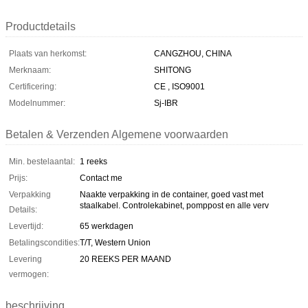
Productdetails
Plaats van herkomst:
CANGZHOU, CHINA
Merknaam:
SHITONG
Certificering:
CE , ISO9001
Modelnummer:
Sj-IBR
Betalen & Verzenden Algemene voorwaarden
Min. bestelaantal:
1 reeks
Prijs:
Contact me
Verpakking
Naakte verpakking in de container, goed vast met
staalkabel. Controlekabinet, pomppost en alle verv
Details:
Levertijd:
65 werkdagen
Betalingscondities:
T/T, Western Union
Levering
20 REEKS PER MAAND
vermogen:
beschrijving