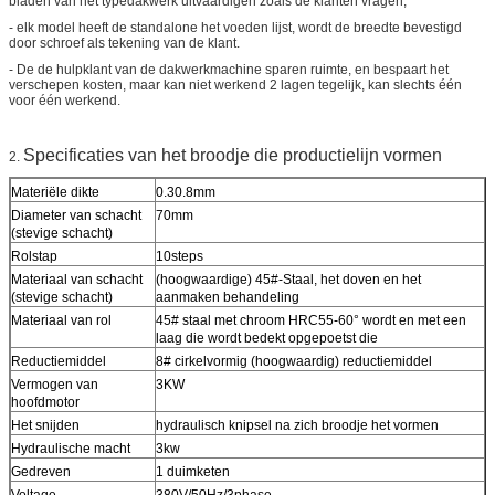
bladen van het typedakwerk uitvaardigen zoals de klanten vragen,
- elk model heeft de standalone het voeden lijst, wordt de breedte bevestigd
door schroef als tekening van de klant.
- De de hulpklant van de dakwerkmachine sparen ruimte, en bespaart het
verschepen kosten, maar kan niet werkend 2 lagen tegelijk, kan slechts één
voor één werkend.
Specificaties van het broodje die productielijn vormen
2.
Materiële dikte
0.30.8mm
Diameter van schacht
70mm
(stevige schacht)
Rolstap
10steps
Materiaal van schacht
(hoogwaardige) 45#-Staal, het doven en het
(stevige schacht)
aanmaken behandeling
Materiaal van rol
45# staal met chroom HRC55-60° wordt en met een
laag die wordt bedekt opgepoetst die
Reductiemiddel
8# cirkelvormig (hoogwaardig) reductiemiddel
Vermogen van
3KW
hoofdmotor
Het snijden
hydraulisch knipsel na zich broodje het vormen
Hydraulische macht
3kw
Gedreven
1 duimketen
Voltage
380V/50Hz/3phase