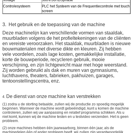
Controlesysteem
PLC het Systeem van de Frequentiecontrole met touch
screen
3. Het gebruik en de toepassing van de machine
Deze machinelijn kan verschillende vormen van staaldak,
muurbladen volgens de het profieltekeningen van de cliënten
en vereiste veroorzaken. Het staaldak, muurbladen is nieuwe
bouwmaterialen met diverse dikte en kleuren. Zij hebben
vele voordelen, zoals lage kosten, gemakkelijke installatie,
korte de bouwperiode, recycleren gebruik, mooie
verschijning, en zijn lichtgewicht maar met hoge weerstand.
Zij worden gebruikt als dak en muren van gymnasiums,
luchthavens, theaters, fabrieken, pakhuizen, garages,
tentoonstellingscentra, enz.
De dienst van onze machine kan verstrekken
4.
(1) zodra u de storting betaalde, zullen wij de productie zo spoedig mogelijk
beginnen. Wanneer de machine wordt gebeëindigd, kunt u komen de machine
controleren, zullen wij uw aanpassing en relatief programma schikken. Als u
niet komt, kunnen wij de machine testen en u testvideo verzenden. Het is geen
probleem.
(2) onze machines hebben één jaarwaarborg, binnen één jaar, als de
machinedelen één of ander probleem heeft, wij zullen zijn verantwoordelijk