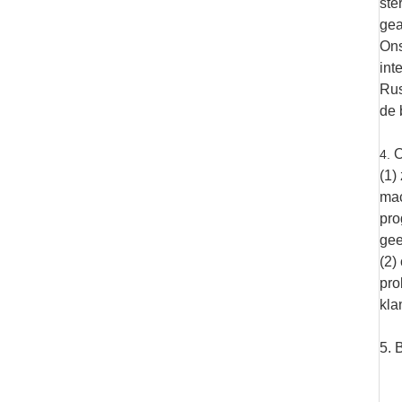
ste
gea
Ons
int
Rus
de 
O
4.
(1)
mac
pro
gee
(2)
pro
kla
5. 