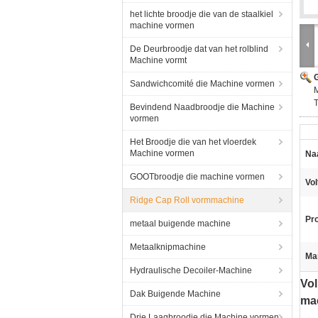
het lichte broodje die van de staalkiel
machine vormen
De Deurbroodje dat van het rolblind
Machine vormt
G
Sandwichcomité die Machine vormen
Bevindend Naadbroodje die Machine
vormen
Het Broodje die van het vloerdek
Machine vormen
Na
GOOTbroodje die machine vormen
Vol
Ridge Cap Roll vormmachine
Pro
metaal buigende machine
Metaalknipmachine
Ma
Hydraulische Decoiler-Machine
Vol
Dak Buigende Machine
mac
Drie Laagbroodje die Machine vormen