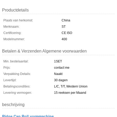
Productdetails
Plaats van herkomst:
China
Merknaam:
ST
Certificering:
CE ISO
Modelnummer:
400
Betalen & Verzenden Algemene voorwaarden
Min. bestelaantal:
1SET
Prijs:
contact me
Verpakking Details:
Naakt
Levertijd:
30 dagen
Betalingscondities:
L/C, T/T, Western Union
Levering vermogen:
15 reeksen per Maand
beschrijving
Ridge Cap Roll vormmachine