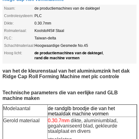
Naam:
de productiemachines van de daktegel
Controlesysteem:
PLC
Dikte:
0.30.7mm
Rolmateriaal:
Koolstof45# Staal
PLC:
Taiwan-delta
Schachtmateriaal:
Hoogwaardige Gesmede No.45
de productiemachines van de daktegel
Hoog licht:
,
rand die machine vormen
van het de kleurenstaal van het aluminiumzink het dak
Ridge Cap Roll Forming Machine met plc controle
Technische parameters die van eerlijke rand GLB
machine maken
Modelaantal
de randglb broodje die van het
metaaldak machine vormen
Gerold materiaal
0.30.7mm
dikte, aluminiumblad,
gegalvaniseerd blad, gekleurde
staalplaat en divers