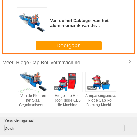
Van de het Daktegel van het
aluminiumzink van de
Productiemachines de
Tandketting 1 Duim met PLC
Controle
Doorgaan
Ridge Cap Roll vormmachine
Meer
taaldak
Van de Kleuren
Ridge Tile Roll
Aanpassingsmetaal
Automa
 Roll
het Staal
Roof Ridge GLB
Ridge Cap Roll
Aluminium
 Machine
Gegalvaniseerde
die Machine
Forming Machine
die Machi
 het
Ridge Capping
vormen 0,3 - 0,8
3-8m/Min Speed
Broodje 
taal 15 -
Roll Forming
mm
die van
/min
Machine van
Kleuren
Veranderingstaal
PPGI PPGL
Machine 
Hydraulische
Dutch
Knipsel