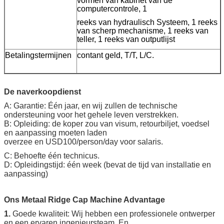
vormen van kabinet van de
computercontrole, 1
reeks van hydraulisch Systeem, 1 reeks
van scherp mechanisme, 1 reeks van
teller, 1 reeks van outputlijst
Betalingstermijnen
contant geld, T/T, L/C.
De naverkoopdienst
A: Garantie: Één jaar, en wij zullen de technische
ondersteuning voor het gehele leven verstrekken.
B: Opleiding: de koper zou van visum, retourbiljet, voedsel
en aanpassing moeten laden
overzee en USD100/person/day voor salaris.
C: Behoefte één technicus.
D: Opleidingstijd: één week (bevat de tijd van installatie en
aanpassing)
Ons Metaal Ridge Cap Machine Advantage
1.
Goede kwaliteit: Wij hebben een professionele ontwerper
en een ervaren ingenieursteam. En