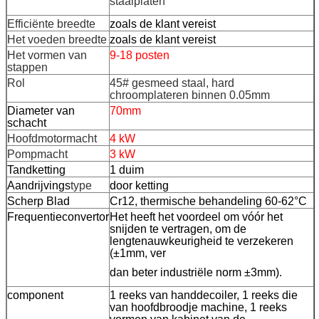
staalplaten
Efficiënte breedte
zoals de klant vereist
Het voeden breedte
zoals de klant vereist
Het vormen van
9-18 posten
stappen
Rol
45# gesmeed staal, hard
chroomplateren binnen 0.05mm
Diameter van
70mm
schacht
Hoofdmotormacht
4 kW
Pompmacht
3 kW
Tandketting
1 duim
Aandrijvings
type
door ketting
Scherp Blad
Cr12, thermische behandeling 60-62°C
Frequentieconvertor
Het heeft het voordeel om vóór het
snijden te vertragen, om de
lengtenauwkeurigheid te verzekeren
(±1mm, ver
dan beter industriële norm ±3mm).
component
1 reeks van handdecoiler, 1 reeks die
van hoofdbroodje machine, 1 reeks