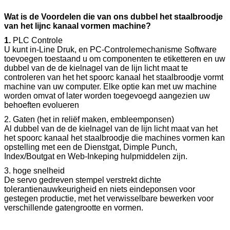
Wat is de Voordelen die van ons dubbel het staalbroodje
van het lijnc kanaal vormen machine?
1.
PLC Controle
U kunt in-Line Druk, en PC-Controlemechanisme Software
toevoegen toestaand u om componenten te etiketteren en uw
dubbel van de de kielnagel van de lijn licht maat te
controleren van het het spoorc kanaal het staalbroodje vormt
machine van uw computer. Elke optie kan met uw machine
worden omvat of later worden toegevoegd aangezien uw
behoeften evolueren
2. Gaten (het in reliëf maken, embleemponsen)
Al dubbel van de de kielnagel van de lijn licht maat van het
het spoorc kanaal het staalbroodje die machines vormen kan
opstelling met een de Dienstgat, Dimple Punch,
Index/Boutgat en Web-Inkeping hulpmiddelen zijn.
3. hoge snelheid
De servo gedreven stempel verstrekt dichte
tolerantienauwkeurigheid en niets eindeponsen voor
gestegen productie, met het verwisselbare bewerken voor
verschillende gatengrootte en vormen.