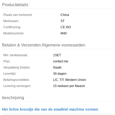
Productdetails
Plaats van herkomst:
China
Merknaam:
ST
Certificering:
CE ISO
Modelnummer:
M40
Betalen & Verzenden Algemene voorwaarden
Min. bestelaantal:
1SET
Prijs:
contact me
Verpakking Details:
Naakt
Levertijd:
30 dagen
Betalingscondities:
L/C, T/T, Western Union
Levering vermogen:
15 reeksen per Maand
beschrijving
Het lichte broodje die van de staalkiel machine vormen