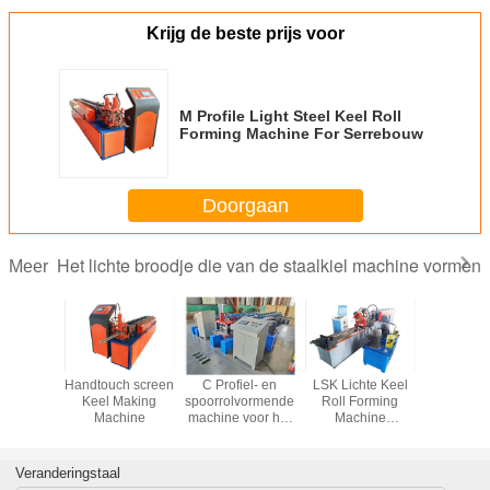
Krijg de beste prijs voor
M Profile Light Steel Keel Roll
Forming Machine For Serrebouw
Doorgaan
Het lichte broodje die van de staalkiel machine vormen
Meer
niseerd
Handtouch screen
C Profiel- en
LSK Lichte Keel
Meta
agel en
Keel Making
spoorrolvormende
Roll Forming
dakpaneel
odje die
Machine
machine voor het
Machine
staal Kee
 vormen
vormen van stalen
Duurzame
Forming 
droogwand
langdurige
oplossing voor
Veranderingstaal
productie