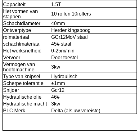
Capaciteit
1.5T
Het vormen van
10 rollen 10rollers
stappen
Schachtdiameter
40mm
Ontwerptype
Herdenkingsboog
rolmateriaal
GCr12MoV staal
schachtmateriaal
45# staal
Het werksnelheid
0-25m/min
Vervoer
Door toestel
Vermogen van
3kw
hoofdmachine
Type van knipsel
Hydraulisch
Scherpe tolerantie
±1mm
Snijder
Gcr12
Hydraulische olie
46#
Hydraulische macht
3kw
PLC Merk
Delta (als uw vereiste)