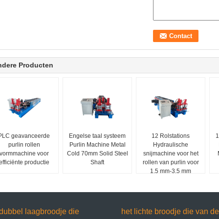
ndere Producten
PLC geavanceerde
Engelse taal systeem
12 Rolstations
1
purlin rollen
Purlin Machine Metal
Hydraulische
vormmachine voor
Cold 70mm Solid Steel
snijmachine voor het
efficiënte productie
Shaft
rollen van purlin voor
1,5 mm-3,5 mm
grondstofdikte
dubbel laagbroodje die
het lichte broodje die van de