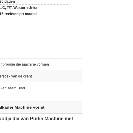
30 dagen
L/C, T/T, Western Union
15 reeksen prt maand
linbroodje die machine vormen
erzoek van de cliënt
vaniseerd Blad
aalkader Machine vormt
oodje die van Purlin Machine met