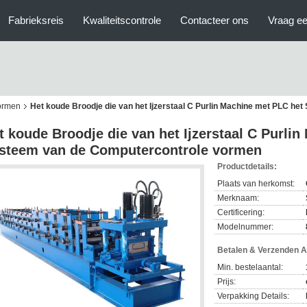
Fabrieksreis
Kwaliteitscontrole
Contacteer ons
Vraag ee
vormen
Het koude Broodje die van het Ijzerstaal C Purlin Machine met PLC h
t koude Broodje die van het Ijzerstaal C Purli
steem van de Computercontrole vormen
Productdetails:
Plaats van herkomst:
Merknaam:
Certificering:
Modelnummer:
Betalen & Verzenden 
Min. bestelaantal:
Prijs:
Verpakking Details: