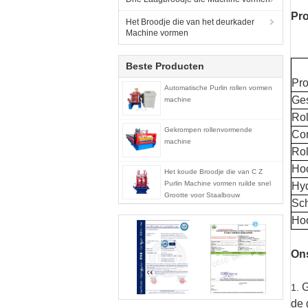
Pr
Het Broodje die van het deurkader
Machine vormen
Beste Producten
Pr
Automatische Purlin rollen vormen
Ges
machine
Rol
Gekrompen rollenvormende
Con
machine
Rol
Hoo
Het koude Broodje die van C Z
Purlin Machine vormen ruilde snel
Hy
Grootte voor Staalbouw
Sch
Hoo
On
G
1.
de 