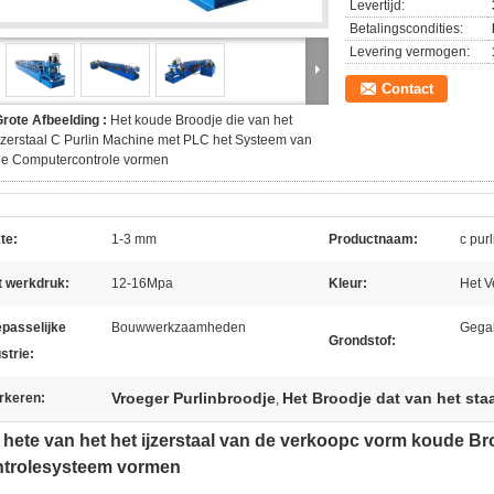
Levertijd:
Betalingscondities:
Levering vermogen:
Contact
rote Afbeelding :
Het koude Broodje die van het
jzerstaal C Purlin Machine met PLC het Systeem van
de Computercontrole vormen
te:
1-3 mm
Productnaam:
c pur
t werkdruk:
12-16Mpa
Kleur:
Het V
passelijke
Bouwwerkzaamheden
Gegal
Grondstof:
strie:
Vroeger Purlinbroodje
Het Broodje dat van het st
rkeren:
,
 hete van het het ijzerstaal van de verkoopc vorm koude Br
ntrolesysteem vormen