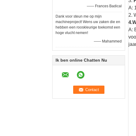
3.
H
—— Frances Badical
A: 
2. 
Dank voor steun me op mijn
machineproject! Wens uw zaken die en
4.W
hebben een rooskleurige toekomst een
A: 
hoge vlucht nemen!
voo
—— Mahammed
jaa
Ik ben online Chatten Nu