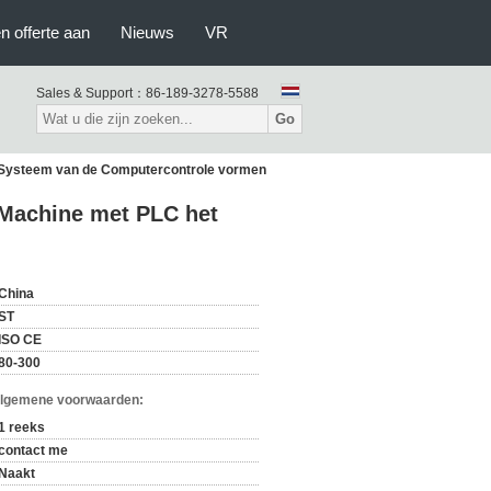
n offerte aan
Nieuws
VR
Sales & Support：
86-189-3278-5588
Go
et Systeem van de Computercontrole vormen
n Machine met PLC het
China
ST
ISO CE
80-300
Algemene voorwaarden:
1 reeks
contact me
Naakt