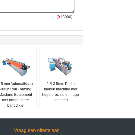
(
0
/ 3000)
.5 mm Automatische
1.5-3.5mm Purlin
Purlin Roll Forming
maken machine met
Machine Equipment
hoge precisie en hoge
met aanpasbare
snelheid
banddikte
Vraag een offerte aan