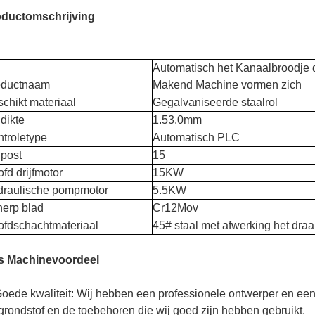
oductomschrijving
Automatisch het Kanaalbroodje d
oductnaam
Makend Machine vormen zich
chikt materiaal
Gegalvaniseerde staalrol
dikte
1.53.0mm
troletype
Automatisch PLC
post
15
fd drijfmotor
15KW
draulische pompmotor
5.5KW
erp blad
Cr12Mov
fdschachtmateriaal
45# staal met afwerking het draa
s Machinevoordeel
oede kwaliteit: Wij hebben een professionele ontwerper en ee
grondstof en de toebehoren die wij goed zijn hebben gebruikt.