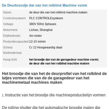
De Deurbroodje dat van het rolblind Machine vormt
Naam:
de deur die van het rolblind machine maken
Controlesysteem:
PLC CONTROLEsysteem
Voltage:
380V 50Hz 3phases
Motormerk:
Lichao, Shanghai
Drijfmethode:
A/c-motor
Productiecapaciteit:
12-15 m/min
Scherp
Cr 12 Hoogwaardig staal
bladmateriaal:
het broodje dat van de garagedeur machine vormt
Hoog licht:
,
de deur die van het rolblind machine maken
Het broodje die van het de deurprofiel van het rolblind de
latjes vormen die van de de garagedeur van het
machinemetaal machines maken
Instructie van het broodje die machineproductielijn vormen
1.
De rolling shutter die het automatische broodje malen die