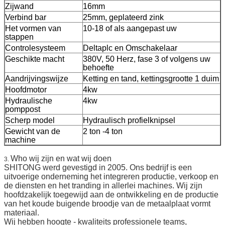
Zijwand
16mm
Verbind bar
25mm, geplateerd zink
Het vormen van
10-18 of als aangepast uw
stappen
Controlesysteem
Deltaplc en Omschakelaar
Geschikte macht
380V, 50 Herz, fase 3 of volgens uw
behoefte
Aandrijvingswijze
Ketting en tand, kettingsgrootte 1 duim
Hoofdmotor
4kw
Hydraulische
4kw
pomppost
Scherp model
Hydraulisch profielknipsel
Gewicht van de
2 ton -4 ton
machine
Who wij zijn en wat wij doen
3.
SHITONG werd gevestigd in 2005. Ons bedrijf is een
uitvoerige onderneming het integreren productie, verkoop en
de diensten en het tranding in allerlei machines. Wij zijn
hoofdzakelijk toegewijd aan de ontwikkeling en de productie
van het koude buigende broodje van de metaalplaat vormt
materiaal.
Wij hebben hoogte - kwaliteits professionele teams,