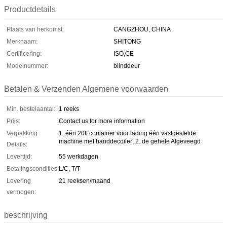
Productdetails
Plaats van herkomst:
CANGZHOU, CHINA
Merknaam:
SHITONG
Certificering:
ISO,CE
Modelnummer:
blinddeur
Betalen & Verzenden Algemene voorwaarden
Min. bestelaantal:
1 reeks
Prijs:
Contact us for more information
Verpakking
1. één 20ft container voor lading één vastgestelde
machine met handdecoiler; 2. de gehele Afgeveegd
Details:
Levertijd:
55 werkdagen
Betalingscondities:
L/C, T/T
Levering
21 reeksen/maand
vermogen:
beschrijving