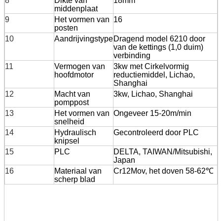
8
Dikte van
18mm
middenplaat
9
Het vormen van
16
posten
10
Aandrijvingstype
Dragend model 6210 door
van de kettings (1,0 duim)
verbinding
11
Vermogen van
3kw met Cirkelvormig
hoofdmotor
reductiemiddel, Lichao,
Shanghai
12
Macht van
3kw, Lichao, Shanghai
pomppost
13
Het vormen van
Ongeveer 15-20m/min
snelheid
14
Hydraulisch
Gecontroleerd door PLC
knipsel
15
PLC
DELTA, TAIWAN/Mitsubishi,
Japan
16
Materiaal van
Cr12Mov, het doven 58-62℃
scherp blad