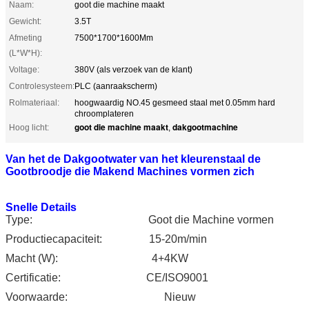
Naam:
goot die machine maakt
Gewicht:
3.5T
Afmeting
7500*1700*1600Mm
(L*W*H):
Voltage:
380V (als verzoek van de klant)
Controlesysteem:
PLC (aanraakscherm)
Rolmateriaal:
hoogwaardig NO.45 gesmeed staal met 0.05mm hard
chroomplateren
goot die machine maakt
dakgootmachine
Hoog licht:
,
Van het de Dakgootwater van het kleurenstaal de
Gootbroodje die Makend Machines vormen zich
Snelle Details
Type:
Goot die Machine vormen
Productiecapaciteit:
15-20m/min
Macht (W):
4+4KW
Certificatie:
CE/ISO9001
Voorwaarde:
Nieuw