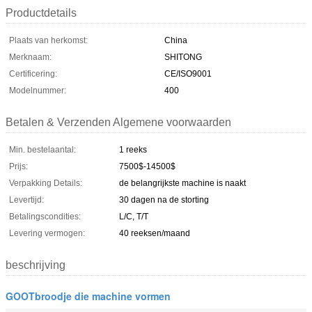
Productdetails
Plaats van herkomst:
China
Merknaam:
SHITONG
Certificering:
CE/ISO9001
Modelnummer:
400
Betalen & Verzenden Algemene voorwaarden
Min. bestelaantal:
1 reeks
Prijs:
7500$-14500$
Verpakking Details:
de belangrijkste machine is naakt
Levertijd:
30 dagen na de storting
Betalingscondities:
L/C, T/T
Levering vermogen:
40 reeksen/maand
beschrijving
GOOTbroodje die machine vormen