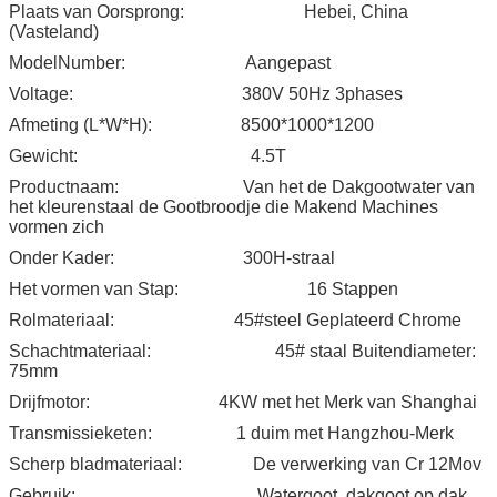
Plaats van Oorsprong:
Hebei, China
(Vasteland)
ModelNumber:
Aangepast
Voltage:
380V 50Hz 3phases
Afmeting (L*W*H):
8500*1000*1200
Gewicht:
4.5T
Productnaam:
Van het de Dakgootwater van
het kleurenstaal de Gootbroodje die Makend Machines
vormen zich
Onder Kader:
300H-straal
Het vormen van Stap:
16 Stappen
Rolmateriaal:
45#steel Geplateerd Chrome
Schachtmateriaal:
45# staal Buitendiameter:
75mm
Drijfmotor:
4KW met het Merk van Shanghai
Transmissieketen:
1 duim met Hangzhou-Merk
Scherp bladmateriaal:
De verwerking van Cr 12Mov
Gebruik:
Watergoot, dakgoot op dak