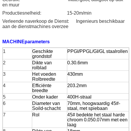
en muur
Productiesnelheid:
15-20m/min
Verleende naverkoop de Dienst:
Ingenieurs beschikbaar
aan de dienstmachines overzee
MACHINEparameters
1
Geschikte
PPGI/PPGL/GI/GL staalrollen
grondstof
2
Dikte van
0.30.6mm
rolblad
3
Het voeden
430mm
Rolbreedte
4
Efficiënte
203.2mm
breedte
5
Onder kader
400H-straal
6
Diameter van
70mm, hoogwaardig 45#-
Soild-schacht
staal, met spiebaan
7
Rol
45# bedekte het staal harde
chroom 0.050.07mm met een
laag