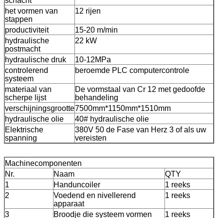
schacht
het vormen van
12 rijen
stappen
productiviteit
15-20 m/min
hydraulische
22 kW
postmacht
hydraulische druk
10-12MPa
controlerend
beroemde PLC computercontrole
systeem
materiaal van
De vormstaal van Cr 12 met gedoofde
scherpe lijst
behandeling
verschijningsgrootte
7500mm*1150mm*1510mm
hydraulische olie
40# hydraulische olie
Elektrische
380V 50 de Fase van Herz 3 of als uw
spanning
vereisten
Machinecomponenten
Nr.
Naam
QTY
1
Handuncoiler
1 reeks
2
Voedend en nivellerend
1 reeks
apparaat
3
Broodje die systeem vormen
1 reeks