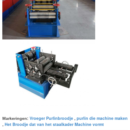
Vroeger Purlinbroodje
purlin die machine maken
Markeringen:
,
Het Broodje dat van het staalkader Machine vormt
,