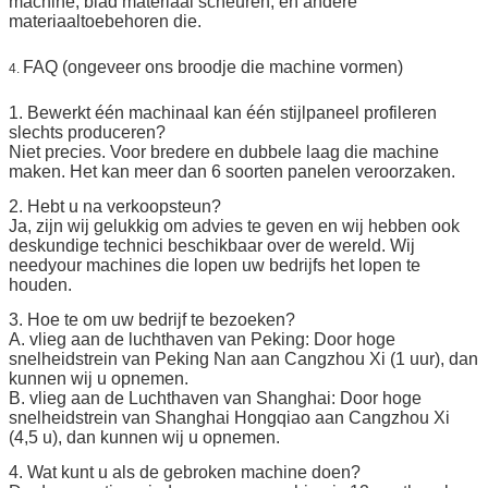
machine, blad materiaal scheuren, en andere
materiaaltoebehoren die.
FAQ (ongeveer ons broodje die machine vormen)
4.
1. Bewerkt één machinaal kan één stijlpaneel profileren
slechts produceren?
Niet precies. Voor bredere en dubbele laag die machine
maken. Het kan meer dan 6 soorten panelen veroorzaken.
2. Hebt u na verkoopsteun?
Ja, zijn wij gelukkig om advies te geven en wij hebben ook
deskundige technici beschikbaar over de wereld. Wij
needyour machines die lopen uw bedrijfs het lopen te
houden.
3. Hoe te om uw bedrijf te bezoeken?
A. vlieg aan de luchthaven van Peking: Door hoge
snelheidstrein van Peking Nan aan Cangzhou Xi (1 uur), dan
kunnen wij u opnemen.
B. vlieg aan de Luchthaven van Shanghai: Door hoge
snelheidstrein van Shanghai Hongqiao aan Cangzhou Xi
(4,5 u), dan kunnen wij u opnemen.
4. Wat kunt u als de gebroken machine doen?