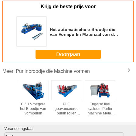
Krijg de beste prijs voor
Het automatische c-Broodje die
van Vormpurlin Materiaal van de
Machine het Blauwe Kleur
Gegalvaniseerde Rol vormen
Doorgaan
Purlinbroodje die Machine vormen
Meer
koude
C / U Vroegere
PLC
Engelse taal
Automat
die van C
het Broodje van
geavanceerde
systeem Purlin
Purlin r
 Machine
Vormpurlin
purlin rollen
Machine Metal
vormen m
 ruilde
vormmachine
Cold 70mm Solid
otte voor
voor efficiënte
Steel Shaft
lbouw
productie
Veranderingstaal