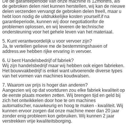
De de garantieperiode van onze machine is 12months, als
de gebroken delen niet kunnen herstellen, wij kan de nieuwe
delen verzenden vervangt de gebroken delen freell, maar u
hebt loon nodig de uitdrukkelijke kosten yourself.if na
garantieperiode, kunnen wij door negotiationfor de
problemen oplossen, en wij leveren de technische
ondersteuning voor het gehele leven van het materiaal.
5. Kunt verantwoordelijk u voor vervoer zijn?
Ja, te vertellen gelieve me de bestemmingshaven of
address.we hebben rijke ervaring in vervoer.
6. U bent Handelsbedrijf of fabriek?
Wij zijn handelsbedrijf maar wij hebben ook eigen fabrieken.
Het bouwvakbedrijf is enkel want uitvoerende diverse types
van het vormen van machines koudwalsen.
7. Waarom uw prijs is hoger dan anderen?
Aangezien wij op dat voortduren zou elke fabriek kwaliteit op
de eerste plaats moeten zetten. Wij brengen tijd en geld bij
zich het ontwikkelen door hoe te om machines
automatischer, nauwkeurig en hoog te maken - kwaliteit. Wij
kunnen ervoor zorgen dat onze machine meer dan 20 jaar
zonder enig probleem kon gebruiken. Wij kunnen 2 jaar
verstrekken vrije kwaliteitsborging.