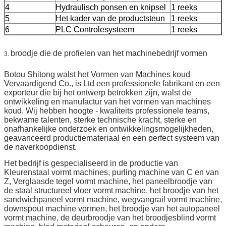
4
Hydraulisch ponsen en knipsel
1 reeks
5
Het kader van de productsteun
1 reeks
6
PLC Controlesysteem
1 reeks
broodje die de profielen van het machinebedrijf vormen
3.
Botou Shitong walst het Vormen van Machines koud
Vervaardigend Co., is Ltd een professionele fabrikant en een
exporteur die bij het ontwerp betrokken zijn, walst de
ontwikkeling en manufactur van het vormen van machines
koud. Wij hebben hoogte - kwaliteits professionele teams,
bekwame talenten, sterke technische kracht, sterke en
onafhankelijke onderzoek en ontwikkelingsmogelijkheden,
geavanceerd productiemateriaal en een perfect systeem van
de naverkoopdienst.
Het bedrijf is gespecialiseerd in de productie van
Kleurenstaal vormt machines, purling machine van C en van
Z, Verglaasde tegel vormt machine, het paneelbroodje van
de staal structureel vloer vormt machine, het broodje van het
sandwichpaneel vormt machine, wegvangrail vormt machine,
downspout machine vormen, het broodje van het autopaneel
vormt machine, de deurbroodje van het broodjesblind vormt