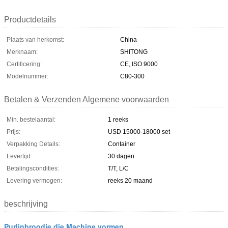
Productdetails
Plaats van herkomst:
China
Merknaam:
SHITONG
Certificering:
CE, ISO 9000
Modelnummer:
C80-300
Betalen & Verzenden Algemene voorwaarden
Min. bestelaantal:
1 reeks
Prijs:
USD 15000-18000 set
Verpakking Details:
Container
Levertijd:
30 dagen
Betalingscondities:
T/T, L/C
Levering vermogen:
reeks 20 maand
beschrijving
Purlinbroodje die Machine vormen