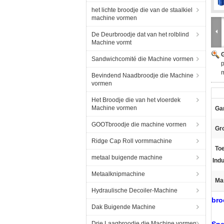
het lichte broodje die van de staalkiel
machine vormen
De Deurbroodje dat van het rolblind
Machine vormt
G
Sandwichcomité die Machine vormen
p
Bevindend Naadbroodje die Machine
vormen
Het Broodje die van het vloerdek
Machine vormen
Gar
GOOTbroodje die machine vormen
Gr
Ridge Cap Roll vormmachine
Toe
metaal buigende machine
Indu
Metaalknipmachine
Ma
Hydraulische Decoiler-Machine
bro
Dak Buigende Machine
Drie Laagbroodje die Machine vormen