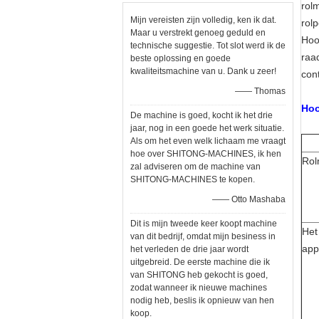
r
Mijn vereisten zijn volledig, ken ik dat.
r
Maar u verstrekt genoeg geduld en
H
technische suggestie. Tot slot werd ik de
r
beste oplossing en goede
kwaliteitsmachine van u. Dank u zeer!
c
—— Thomas
Hoo
De machine is goed, kocht ik het drie
jaar, nog in een goede het werk situatie.
Als om het even welk lichaam me vraagt
hoe over SHITONG-MACHINES, ik hen
Rol
zal adviseren om de machine van
SHITONG-MACHINES te kopen.
—— Otto Mashaba
Dit is mijn tweede keer koopt machine
Het
van dit bedrijf, omdat mijn besiness in
app
het verleden de drie jaar wordt
uitgebreid. De eerste machine die ik
van SHITONG heb gekocht is goed,
zodat wanneer ik nieuwe machines
nodig heb, beslis ik opnieuw van hen
koop.