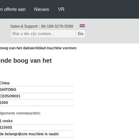
n offerte aan
Nieuws
VR
Sales & Support：
86-189-3278-5588
Go
de boog van het dakwerkblad machine vormen
gende boog van het
China
SHITONG
CE/ISO9001
1000
Algemene voorwaarden:
1 reeks
11500$
de belangrijkste machine is naakt