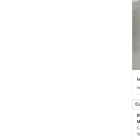
l
h
C
B
M
C
Te