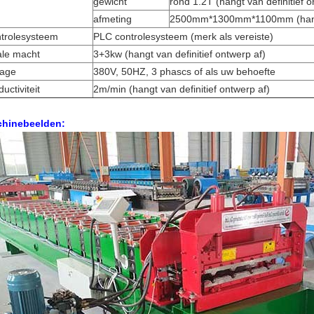
gewicht
rond 1.2T (hangt van definitief o
afmeting
2500mm*1300mm*1100mm (hangt v
trolesysteem
PLC controlesysteem (merk als vereiste)
ale macht
3+3kw (hangt van definitief ontwerp af)
tage
380V, 50HZ, 3 phascs of als uw behoefte
uctiviteit
2m/min (hangt van definitief ontwerp af)
hinebeelden: