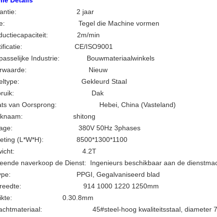
lle Details
arantie:
2 jaar
Type:
Tegel die Machine vormen
oductiecapaciteit:
2m/min
ertificatie:
CE/ISO9001
epasselijke Industrie:
Bouwmateriaalwinkels
oorwaarde:
Nieuw
egeltype:
Gekleurd Staal
Gebruik:
Dak
aats van Oorsprong:
Hebei, China (Vasteland)
erknaam:
shitong
oltage:
380V 50Hz 3phases
meting (L*W*H):
8500*1300*1100
ewicht:
4.2T
leende naverkoop de Dienst:
Ingenieurs beschikbaar aan de dienstma
oltype:
PPGI, Gegalvaniseerd blad
olbreedte:
914 1000 1220 1250mm
oldikte:
0.30.8mm
chachtmateriaal:
45#steel-hoog kwaliteitsstaal, diameter