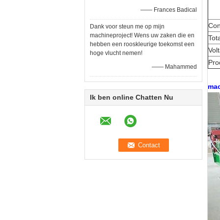
—— Frances Badical
Con
Dank voor steun me op mijn
machineproject! Wens uw zaken die en
Tot
hebben een rooskleurige toekomst een
Vol
hoge vlucht nemen!
Prod
—— Mahammed
mac
Ik ben online Chatten Nu