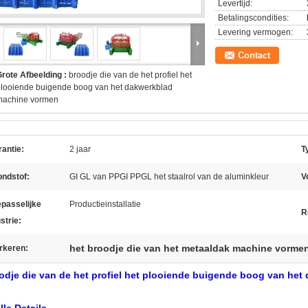
Levertijd:
Betalingscondities:
Levering vermogen:
Contact
rote Afbeelding :
broodje die van de het profiel het
looiende buigende boog van het dakwerkblad
machine vormen
antie:
2 jaar
T
ondstof:
GI GL van PPGI PPGL het staalrol van de aluminkleur
V
passelijke
Productieinstallatie
R
strie:
het broodje die van het metaaldak machine vorme
rkeren:
odje die van de het profiel het plooiende buigende boog van he