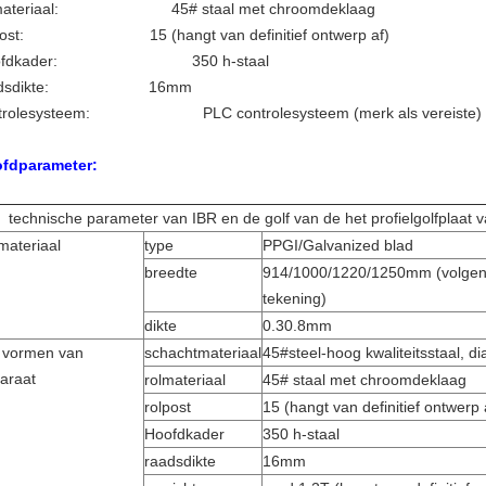
olmateriaal:
45# staal met chroomdeklaag
olpost:
15 (hangt van definitief ontwerp af)
oofdkader:
350 h-staal
aadsdikte:
16mm
ontrolesysteem:
PLC controlesysteem (merk als vereiste)
fdparameter:
technische parameter van IBR en de golf van de het profielgolfplaat
materiaal
type
PPGI/Galvanized blad
breedte
914/1000/1220/1250mm (volgens 
tekening)
dikte
0.30.8mm
 vormen van
schachtmateriaal
45#steel-hoog kwaliteitsstaal, 
araat
rolmateriaal
45# staal met chroomdeklaag
rolpost
15 (hangt van definitief ontwerp 
Hoofdkader
350 h-staal
raadsdikte
16mm