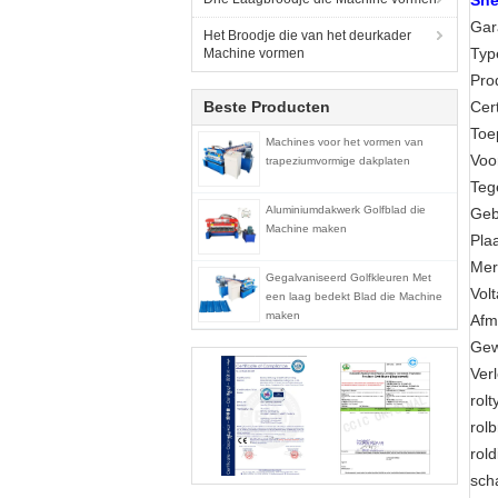
Sne
G
Het Broodje die van het deurkader
Machine vormen
Pr
Beste Producten
C
To
Machines voor het vormen van
V
trapeziumvormige dakplaten
T
Aluminiumdakwerk Golfblad die
Machine maken
Pl
M
Gegalvaniseerd Golfkleuren Met
V
een laag bedekt Blad die Machine
maken
Af
G
Ver
r
r
r
s