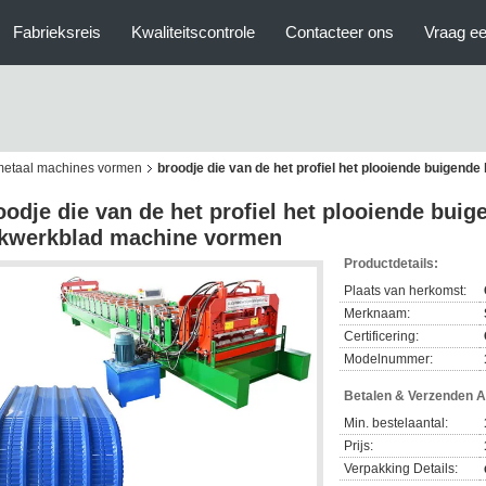
Fabrieksreis
Kwaliteitscontrole
Contacteer ons
Vraag ee
dmetaal machines vormen
broodje die van de het profiel het plooiende buigen
oodje die van de het profiel het plooiende bui
kwerkblad machine vormen
Productdetails:
Plaats van herkomst:
Merknaam:
Certificering:
Modelnummer:
Betalen & Verzenden 
Min. bestelaantal:
Prijs:
Verpakking Details: