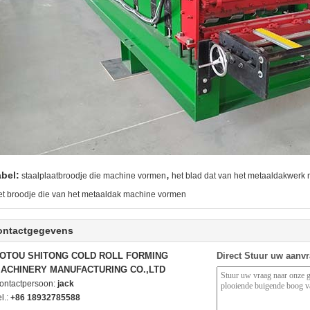
,
abel:
staalplaatbroodje die machine vormen
het blad dat van het metaaldakwerk
et broodje die van het metaaldak machine vormen
ontactgegevens
OTOU SHITONG COLD ROLL FORMING
Direct Stuur uw aanv
ACHINERY MANUFACTURING CO.,LTD
ontactpersoon:
jack
l.:
+86 18932785588