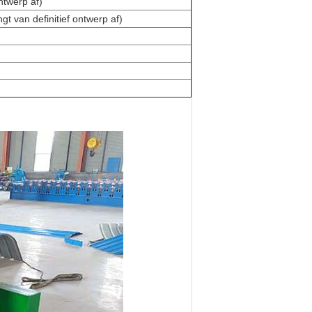
ntwerp af)
an definitief ontwerp af)