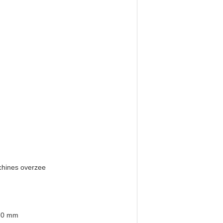
chines overzee
 70 mm