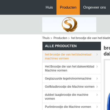
Huis
Producten
Ongeveer ons
Thuis
Producten
het broodje die van het bla
ALLE PRODUCTEN
br
da
het broodje die van het bladmetaal
machines vormen
Het Broodje die van het dakwerkblad
Machine vormen
Geglazuurde tegelrolvormmachine
Golfbladbroodje die Machine vormen
dubbel laagbroodje die machine
vormen
Purlinbroodje die Machine vormen