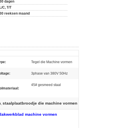
30 dagen
L/C, T/T
30 reeksen maand
ype:
Tegel die Machine vormen
oltage:
3phase van 380V 50Hz
45# gesmeed staal
olmateriaal:
n
staalplaatbroodje die machine vormen
,
t dakwerkblad machine vormen