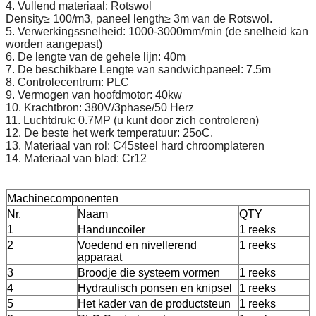
4. Vullend materiaal: Rotswol
Density≥ 100/m3, paneel length≥ 3m van de Rotswol.
5. Verwerkingssnelheid: 1000-3000mm/min (de snelheid kan
worden aangepast)
6. De lengte van de gehele lijn: 40m
7. De beschikbare Lengte van sandwichpaneel: 7.5m
8. Controlecentrum: PLC
9. Vermogen van hoofdmotor: 40kw
10. Krachtbron: 380V/3phase/50 Herz
11. Luchtdruk: 0.7MP (u kunt door zich controleren)
12. De beste het werk temperatuur: 25oC.
13. Materiaal van rol: C45steel hard chroomplateren
14. Materiaal van blad: Cr12
Machinecomponenten
Nr.
Naam
QTY
1
Handuncoiler
1 reeks
2
Voedend en nivellerend
1 reeks
apparaat
3
Broodje die systeem vormen
1 reeks
4
Hydraulisch ponsen en knipsel
1 reeks
5
Het kader van de productsteun
1 reeks