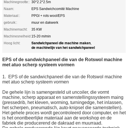
Machinegrootte::
30*2.2*2.5m
Naam:
EPS Sandwichcomité Machine
Materiaal::
PPGI + rots wool/EPS
gebruik::
muur en dakwerk
Machinemacht:
35 KW
Machinesnelheid:
15-20 m/min
Sandwichpaneel die machine maken
Hoog licht:
,
de machinelijn van het sandwichpaneel
EPS of de sandwichpaneel die van de Rotswol machine
met atuo scherp systeem vormen
1. EPS of de sandwichpaneel die van de Rotswol machine
met atuo scherp systeem vormen
De gehele lijn is samengesteld uit uncoiler, die vormt
machine, scherp apparaat en samenstellingssysteem maing
(pressedrib, het kleven, worming, turningedge, het inlassen,
het scherpen, pneumatisch, auto-knipsel die samenstellen).
Het gehele proces wordt gecontroleerd door computer, en het
is het onontbeerlijke materiaal aan de workshop en de
fabriek die producerend de dakraad en muurraad.