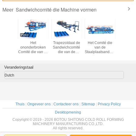
Sandwichcomité die Machine vormen
Meer
PS
Het
Trapezoïdaal de
Het Comité die
Automa
hdak en
ononderbroken
Sandwichcomité
van de
Sandwich
omité
Comité die van de
die van de
Staalplaatsandwich
die Ma
je die
Polyurethaansandwich
Daktegel Dikte
Machine met het
Totaal G
edig
Machine Hoge
0.40.7mm vormen
Auto Werkende
vormen 
tische
Productiviteit
van het
Systeem van de
Schacht
Veranderingstaal
 vormen
vormen
Machineblad
Lijmborstel
24
vormen
Dutch
Thuis
|
Ongeveer ons
|
Contacteer ons
|
Sitemap
|
Privacy Policy
Desktopmening
Copyright © 2019 - 2026 BOTOU SHITONG COLD ROLL FORMING
MACHINERY MANUFACTURING CO.,LTD.
All rights reserved.