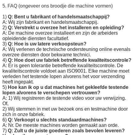
5. FAQ (ongeveer ons broodje die machine vormen)
1)
Q: Bent u fabrikant of handelsmaatschappij?
A: Wij zijn fabrikant en handelsmaatschappij.
2)
Q: Verstrekt u overzee het installeren en opleiding?
A: De machine overzee installeert en zijn de arbeiders
opleidende diensten facultatief.
3)
Q: Hoe is uw latere verkoopsteun?
A: Wij verlenen de technische ondersteuning online evenals
overzee diensten door bekwame technici.
4)
Q: Hoe doet uw fabriek betreffende kwaliteitscontrole?
A: Er is geen tolerantie betreffende kwaliteitscontrole. De
kwaliteitscontrole voldoet aan ISO9001. Elke machine moet
verleden het testende lopen alvorens het voor verzending
heeft ingepakt.
5)
Hoe kan ik op u dat machines het gekleefde testende
lopen alvorens te verschepen vertrouwen?
A: 1) Wij registreren de testende video voor uw verwijzing.
Of,
2) Wij stemmen in met uw bezoek ons en testmachine door
zich in onze fabriek.
6)
Q: Verkoopt u slechts standaardmachines?
A: Nr. De meeste machines worden gemaakt aan orde.
7)
Q: Zult u de juiste goederen zoals bevolen leveren?