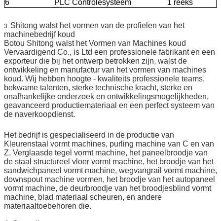
6
PLC Controlesysteem
1 reeks
Shitong walst het vormen van de profielen van het
3.
machinebedrijf koud
Botou Shitong walst het Vormen van Machines koud
Vervaardigend Co., is Ltd een professionele fabrikant en een
exporteur die bij het ontwerp betrokken zijn, walst de
ontwikkeling en manufactur van het vormen van machines
koud. Wij hebben hoogte - kwaliteits professionele teams,
bekwame talenten, sterke technische kracht, sterke en
onafhankelijke onderzoek en ontwikkelingsmogelijkheden,
geavanceerd productiemateriaal en een perfect systeem van
de naverkoopdienst.
Het bedrijf is gespecialiseerd in de productie van
Kleurenstaal vormt machines, purling machine van C en van
Z, Verglaasde tegel vormt machine, het paneelbroodje van
de staal structureel vloer vormt machine, het broodje van het
sandwichpaneel vormt machine, wegvangrail vormt machine,
downspout machine vormen, het broodje van het autopaneel
vormt machine, de deurbroodje van het broodjesblind vormt
machine, blad materiaal scheuren, en andere
materiaaltoebehoren die.