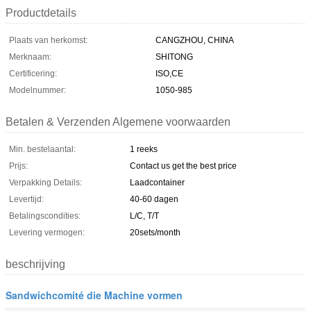
Productdetails
Plaats van herkomst:
CANGZHOU, CHINA
Merknaam:
SHITONG
Certificering:
ISO,CE
Modelnummer:
1050-985
Betalen & Verzenden Algemene voorwaarden
Min. bestelaantal:
1 reeks
Prijs:
Contact us get the best price
Verpakking Details:
Laadcontainer
Levertijd:
40-60 dagen
Betalingscondities:
L/C, T/T
Levering vermogen:
20sets/month
beschrijving
Sandwichcomité die Machine vormen