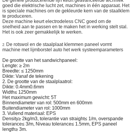
De gehele producerende lijn keurt geavanceerde techniek
goed die elektrische lucht zet, machines in één apparaat. Het
is speciale machines om de gekleurde kern van de staalklem
te produceren.
Deze machine keurt electrodeless CNC goed om de
snelheid aan te passen en te maken het in werking stelt stal.
Het is ook zeer gemakkelijk te werken.
De rotswol en de staalplaat klemmen paneel vormt
2.
machine met lijmborstel auto het werk systeemparameters
De grootte van het sandwichpaneel:
Lengte: ≥ 2m
Breedte: ≤ 1250mm
Dikte: Vanaf de tekening
2. De grootte van de staalplaatrol:
Dikte: 0.4mm0.6mm
Width≤ 1250mm
Het maximum gewicht: 5T
Binnendiameter van rol: 500mm en 600mm
Buitendiameter van rol: 1000mm
3. Vullend materiaal: EPS
Density≥ 2kg/m3, tolerantie van straight≤ 1/m, overspande
tolerance≤ 3/m, Niveau tolerance≤ 1.5mm, EPS paneel
length≥ 3m.