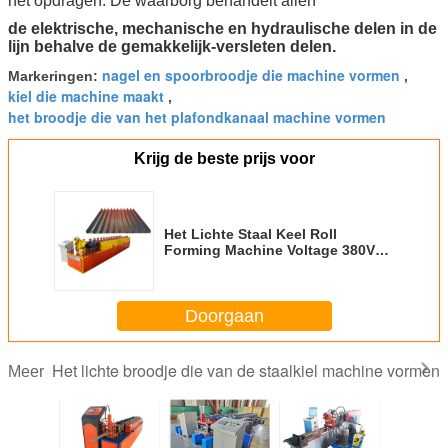
het opdragen. De waarborg behandelt allen
de elektrische, mechanische en hydraulische delen in de
lijn behalve de gemakkelijk-versleten delen.
nagel en spoorbroodje die machine vormen
Markeringen:
,
kiel die machine maakt
,
het broodje die van het plafondkanaal machine vormen
Krijg de beste prijs voor
Het Lichte Staal Keel Roll
Forming Machine Voltage 380V
50Hz 3 Aangepaste Fasen/van de
dakbundel
Doorgaan
Het lichte broodje die van de staalkiel machine vormen
Meer