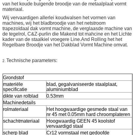
van het koude buigende broodje van de metaalplaat vormt
materiaal.
Wij vervaardigen allerlei koudwalsen het vormen van
machines, wij het bladbroodje van het netstroom
trapezoïdaal dak vormt machine, de verglaasde machine van
de tegelrol, C&Z-purlin die Makend tot mahcine en het Lichte
kader van de staalkiel vroegere Line.And Rolling het het
Regelbare Broodje van het Dakblad Vormt Machine omvat.
Technische parameters:
2.
Grondstof
materiële
blad, gegalvaniseerde staalplaat,
specificatie
aluminiumblad
dikte van rolblad
0.53mm
Machinedetails
rolmateriaal
Het hoogwaardige gesmede staal van
nr 45 met 0.05mm hard chroomplateren
schachtmateriaal
Hoogwaardig GEEN 45 koolstof
vervaardigd staal
scherp blad
Cr12 vormstaal met gedoofde