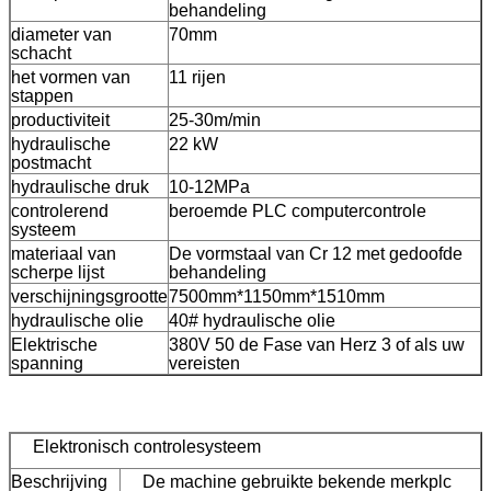
behandeling
diameter van
70mm
schacht
het vormen van
11 rijen
stappen
productiviteit
25-30m/min
hydraulische
22 kW
postmacht
hydraulische druk
10-12MPa
controlerend
beroemde PLC computercontrole
systeem
materiaal van
De vormstaal van Cr 12 met gedoofde
scherpe lijst
behandeling
verschijningsgrootte
7500mm*1150mm*1510mm
hydraulische olie
40# hydraulische olie
Elektrische
380V 50 de Fase van Herz 3 of als uw
spanning
vereisten
Elektronisch controlesysteem
Beschrijving
De machine gebruikte bekende merkplc