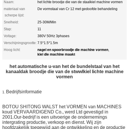
Naam:
het lichte broodje die van de staalkiel machine vormen
materiaal van
De vormstaal van Cr 12 met gedoofde behandeling
scherpe lijst:
Snelheid:
25-30M/Min
Stap:
11
Voltage:
380V 50Hz 3phases
Verschijningsgrootte:
7.5*1.5*1.5m
nagel en spoorbroodje die machine vormen
Hoog licht:
,
kiel die machine maakt
het automatische u-van het de bundelstaal van het
kanaaldak broodje die van de stwwlkiel lichte machine
vormen
Bedrijfsinformatie
1.
BOTOU SHITONG WALST het VORMEN van MACHINES
koud VERVAARDIGEND Co., werd Ltd gevestigd in
2001.Our-bedrijf is een uitvoerige de ondernemings
intergrating productie, verkoop en dienst. Wij zijn
hoofdzakelijk toegewijd aan de ontwikkeling en de productie