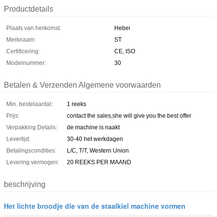
Productdetails
Plaats van herkomst:
Hebei
Merknaam:
ST
Certificering:
CE, ISO
Modelnummer:
30
Betalen & Verzenden Algemene voorwaarden
Min. bestelaantal:
1 reeks
Prijs:
contact the sales,she will give you the best offer
Verpakking Details:
de machine is naakt
Levertijd:
30-40 het werkdagen
Betalingscondities:
L/C, T/T, Western Union
Levering vermogen:
20 REEKS PER MAAND
beschrijving
Het lichte broodje die van de staalkiel machine vormen