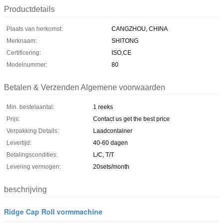
Productdetails
Plaats van herkomst:
CANGZHOU, CHINA
Merknaam:
SHITONG
Certificering:
ISO,CE
Modelnummer:
80
Betalen & Verzenden Algemene voorwaarden
Min. bestelaantal:
1 reeks
Prijs:
Contact us get the best price
Verpakking Details:
Laadcontainer
Levertijd:
40-60 dagen
Betalingscondities:
L/C, T/T
Levering vermogen:
20sets/month
beschrijving
Ridge Cap Roll vormmachine