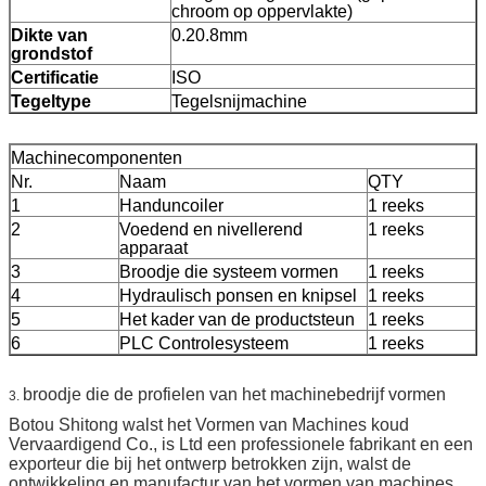
chroom op oppervlakte)
Dikte van
0.20.8mm
grondstof
Certificatie
ISO
Tegeltype
Tegelsnijmachine
Machinecomponenten
Nr.
Naam
QTY
1
Handuncoiler
1 reeks
2
Voedend en nivellerend
1 reeks
apparaat
3
Broodje die systeem vormen
1 reeks
4
Hydraulisch ponsen en knipsel
1 reeks
5
Het kader van de productsteun
1 reeks
6
PLC Controlesysteem
1 reeks
broodje die de profielen van het machinebedrijf vormen
3.
Botou Shitong walst het Vormen van Machines koud
Vervaardigend Co., is Ltd een professionele fabrikant en een
exporteur die bij het ontwerp betrokken zijn, walst de
ontwikkeling en manufactur van het vormen van machines