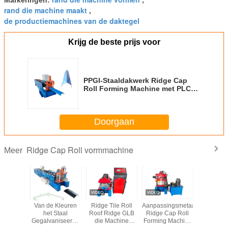
rand die machine maakt
,
de productiemachines van de daktegel
Krijg de beste prijs voor
PPGI-Staaldakwerk Ridge Cap
Roll Forming Machine met PLC
van de Handaanraking
Programma
Doorgaan
Ridge Cap Roll vormmachine
Meer
taaldak
Van de Kleuren
Ridge Tile Roll
Aanpassingsmetaal
Automa
 Roll
het Staal
Roof Ridge GLB
Ridge Cap Roll
Aluminium
 Machine
Gegalvaniseerde
die Machine
Forming Machine
die Machi