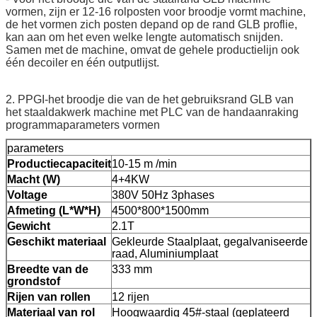
vormen, zijn er 12-16 rolposten voor broodje vormt machine,
de het vormen zich posten depand op de rand GLB proflie,
kan aan om het even welke lengte automatisch snijden.
Samen met de machine, omvat de gehele productielijn ook
één decoiler en één outputlijst.
2. PPGI-het broodje die van de het gebruiksrand GLB van
het staaldakwerk machine met PLC van de handaanraking
programmaparameters vormen
parameters
Productiecapaciteit
10-15 m /min
Macht (W)
4+4KW
Voltage
380V 50Hz 3phases
Afmeting (L*W*H)
4500*800*1500mm
Gewicht
2.1T
Geschikt materiaal
Gekleurde Staalplaat, gegalvaniseerde
raad, Aluminiumplaat
Breedte van de
333 mm
grondstof
Rijen van rollen
12 rijen
Materiaal van rol
Hoogwaardig 45#-staal (geplateerd