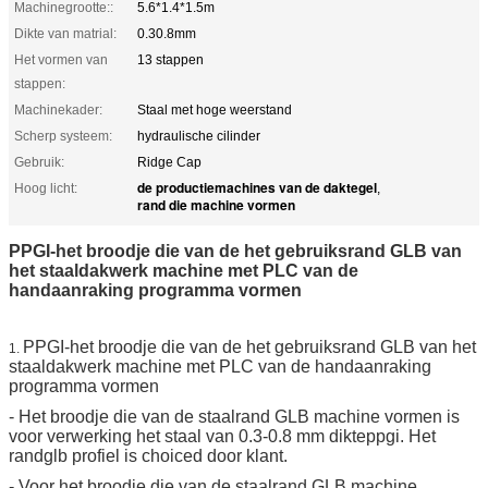
Machinegrootte::
5.6*1.4*1.5m
Dikte van matrial:
0.30.8mm
Het vormen van
13 stappen
stappen:
Machinekader:
Staal met hoge weerstand
Scherp systeem:
hydraulische cilinder
Gebruik:
Ridge Cap
de productiemachines van de daktegel
Hoog licht:
,
rand die machine vormen
PPGI-het broodje die van de het gebruiksrand GLB van
het staaldakwerk machine met PLC van de
handaanraking programma vormen
PPGI-het broodje die van de het gebruiksrand GLB van het
1.
staaldakwerk machine met PLC van de handaanraking
programma vormen
- Het broodje die van de staalrand GLB machine vormen is
voor verwerking het staal van 0.3-0.8 mm dikteppgi. Het
randglb profiel is choiced door klant.
- Voor het broodje die van de staalrand GLB machine