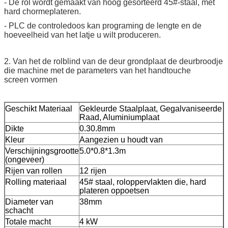
- De rol wordt gemaakt van hoog gesorteerd 45#-staal, met
hard chormeplateren.
- PLC de controledoos kan programing de lengte en de
hoeveelheid van het latje u wilt produceren.
2. Van het de rolblind van de deur grondplaat de deurbroodje
die machine met de parameters van het handtouche
screen vormen
Geschikt Materiaal
Gekleurde Staalplaat, Gegalvaniseerde
Raad, Aluminiumplaat
Dikte
0.30.8mm
Kleur
Aangezien u houdt van
Verschijningsgrootte
5.0*0.8*1.3m
(ongeveer)
Rijen van rollen
12 rijen
Rolling materiaal
45# staal, roloppervlakten die, hard
plateren oppoetsen
Diameter van
38mm
schacht
Totale macht
4 kW