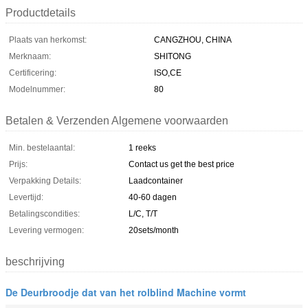
Productdetails
Plaats van herkomst:
CANGZHOU, CHINA
Merknaam:
SHITONG
Certificering:
ISO,CE
Modelnummer:
80
Betalen & Verzenden Algemene voorwaarden
Min. bestelaantal:
1 reeks
Prijs:
Contact us get the best price
Verpakking Details:
Laadcontainer
Levertijd:
40-60 dagen
Betalingscondities:
L/C, T/T
Levering vermogen:
20sets/month
beschrijving
De Deurbroodje dat van het rolblind Machine vormt