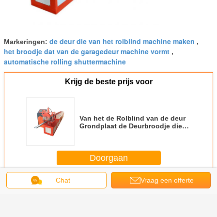
de deur die van het rolblind machine maken
Markeringen:
,
het broodje dat van de garagedeur machine vormt
,
automatische rolling shuttermachine
Krijg de beste prijs voor
Van het de Rolblind van de deur
Grondplaat de Deurbroodje die
Machine met Handtouch screen
vormen
Doorgaan
Chat
Vraag een offerte
De Deurbroodje dat van het rolblind Machine vormt
Meer
aan