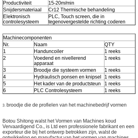
Productiviteit
15-20m/min
Snijdersmateriaal
Cr12 Thermische behandeling
Elektronisch
PLC, Touch screen, die in
controlesysteem
tegenovergestelde richting coderen
Machinecomponenten
Nr.
Naam
QTY
1
Handuncoiler
1 reeks
2
Voedend en nivellerend
1 reeks
apparaat
3
Broodje die systeem vormen
1 reeks
4
Hydraulisch ponsen en knipsel
1 reeks
5
Het kader van de productsteun
1 reeks
6
PLC Controlesysteem
1 reeks
broodje die de profielen van het machinebedrijf vormen
3.
Botou Shitong walst het Vormen van Machines koud
Vervaardigend Co., is Ltd een professionele fabrikant en een
exporteur die bij het ontwerp betrokken zijn, walst de
ontwikkeling en manufactur van het vormen van machines