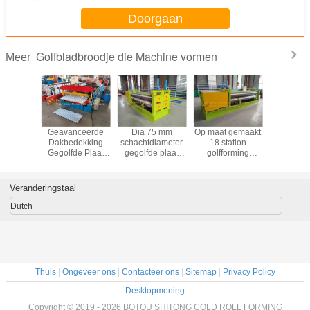
Doorgaan
Golfbladbroodje die Machine vormen
Meer
ic Roof
Geavanceerde
Dia 75 mm
Op maat gemaakt
Machines v
en Plaat
Dakbedekking
schachtdiameter
18 station
vormen van
len
Gegolfde Plaat
gegolfde plaat
golfforming
van geg
hine Met
Rolvormmachine
rollen
machine met 11
platen
75mm
Efficiëntie
vormmachine
kW hydraulische
metalen
Diameter
voor aanpasbare
kracht en
Veranderingstaal
productie
Panasonic PLC-
besturing
Dutch
Thuis
|
Ongeveer ons
|
Contacteer ons
|
Sitemap
|
Privacy Policy
Desktopmening
Copyright © 2019 - 2026 BOTOU SHITONG COLD ROLL FORMING