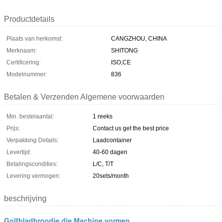
Productdetails
Plaats van herkomst:
CANGZHOU, CHINA
Merknaam:
SHITONG
Certificering:
ISO,CE
Modelnummer:
836
Betalen & Verzenden Algemene voorwaarden
Min. bestelaantal:
1 reeks
Prijs:
Contact us get the best price
Verpakking Details:
Laadcontainer
Levertijd:
40-60 dagen
Betalingscondities:
L/C, T/T
Levering vermogen:
20sets/month
beschrijving
Golfbladbroodje die Machine vormen