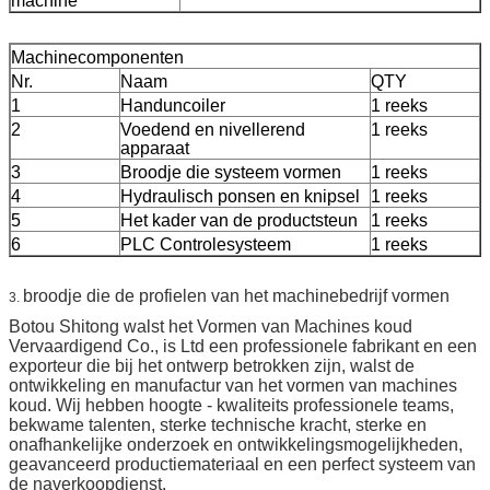
machine
Machinecomponenten
Nr.
Naam
QTY
1
Handuncoiler
1 reeks
2
Voedend en nivellerend
1 reeks
apparaat
3
Broodje die systeem vormen
1 reeks
4
Hydraulisch ponsen en knipsel
1 reeks
5
Het kader van de productsteun
1 reeks
6
PLC Controlesysteem
1 reeks
broodje die de profielen van het machinebedrijf vormen
3.
Botou Shitong walst het Vormen van Machines koud
Vervaardigend Co., is Ltd een professionele fabrikant en een
exporteur die bij het ontwerp betrokken zijn, walst de
ontwikkeling en manufactur van het vormen van machines
koud. Wij hebben hoogte - kwaliteits professionele teams,
bekwame talenten, sterke technische kracht, sterke en
onafhankelijke onderzoek en ontwikkelingsmogelijkheden,
geavanceerd productiemateriaal en een perfect systeem van
de naverkoopdienst.