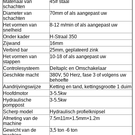
Materiaal van
45# staal
schachten
Diameter van
70mm of als aangepast uw
schachten
Het vormen van
8-12 m/min of als aangepast uw
snelheid
Onder kader
H-Straal 350
Zijwand
16mm
Verbind bar
25mm, geplateerd zink
Het vormen van
10-18 of als aangepast uw
stappen
Controlesysteem
Deltaplc en Omschakelaar
Geschikte macht
380V, 50 Herz, fase 3 of volgens uw
behoefte
Aandrijvingswijze
Ketting en tand, kettingsgrootte 1 duim
Hoofdmotor
3-5.5kw
Hydraulische
3-5.5kw
pomppost
Scherp model
Hydraulisch profielknipsel
Afmeting van de
7.5m11m×1.5mm×1.2m
machine
Gewicht van de
3,5 ton -6 ton