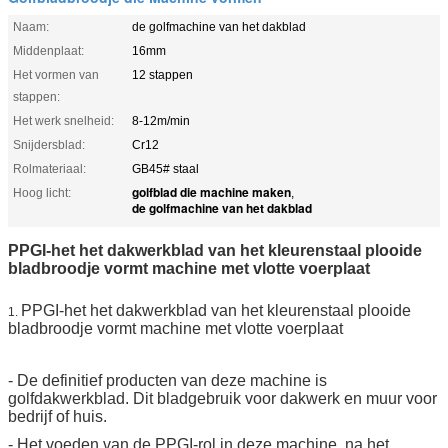
Naam:
de golfmachine van het dakblad
Middenplaat:
16mm
Het vormen van
12 stappen
stappen:
Het werk snelheid:
8-12m/min
Snijdersblad:
Cr12
Rolmateriaal:
GB45# staal
golfblad die machine maken
Hoog licht:
,
de golfmachine van het dakblad
PPGI-het het dakwerkblad van het kleurenstaal plooide
bladbroodje vormt machine met vlotte voerplaat
PPGI-het het dakwerkblad van het kleurenstaal plooide
1.
bladbroodje vormt machine met vlotte voerplaat
- De definitief producten van deze machine is
golfdakwerkblad. Dit bladgebruik voor dakwerk en muur voor
bedrijf of huis.
- Het voeden van de PPGI-rol in deze machine, na het