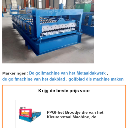
De golfmachine van het Metaaldakwerk
Markeringen:
,
de golfmachine van het dakblad
golfblad die machine maken
,
Krijg de beste prijs voor
PPGI-het Broodje die van het
Kleurenstaal Machine, de
Golfmachine van het Dakblad
met Vlotte Voerplaat vormen