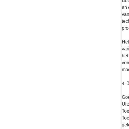
Bot
en 
van
tec
pro
Het
van
het
vor
mac
B
4.
Goe
Uit
Toe
Toe
gel