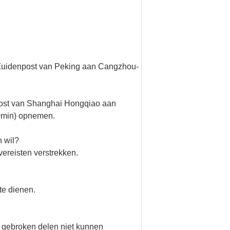
t Zuidenpost van Peking aan Cangzhou-
 post van Shanghai Hongqiao aan
40min) opnemen.
n wil?
vereisten verstrekken.
 te dienen.
 gebroken delen niet kunnen