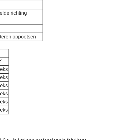
elde richting
lateren oppoetsen
Y
eeks
eeks
eeks
eeks
eeks
eeks