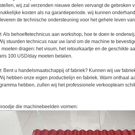
stellen, wij zal verzenden nieuwe delen vervangt de gebroken vr
drukkelijke kosten als na garantieperiode. wij kunnen onderhan
 leveren de technische ondersteuning voor het gehele leven van
: Als behoeftetechnicus aan workshop, hoe te doen te onderwij
Wij stuurden technicus naar uw land om de machine te bevestig
 moeten dragen: het visum, het retourkaartje en de geschikte 
aris 100 USD/day moeten betalen.
: Bent u handelsmaatschappij of fabriek? Kunnen wij uw fabri
Wij hebben onze eigen productielijn en fabriek. Warm onthaal a
gramma hebben, zullen wij het professionele verkoopteam schi
Broodje die machinebeelden vormen: