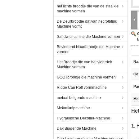
het lichte broodje die van de staalkiel
machine vormen
De Deurbroodje dat van het rolblind
Machine vormt
G
Sandwichcomité die Machine vormen
Bevindend Naadbroodje die Machine
vormen
Na
Het Broodje die van het vloerdek
Machine vormen
Ges
GOOTbroodje die machine vormen
Pa
Ridge Cap Roll vormmachine
metaal buigende machine
Ma
Metaalknipmachine
Het
Hydraulische Decoiler-Machine
1.
H
Dak Buigende Machine
Drie Laagbroodje die Machine vormen