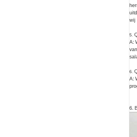
her
uit
wij
Q
5.
A: 
van
sal
Q
6.
A: 
pro
6. 