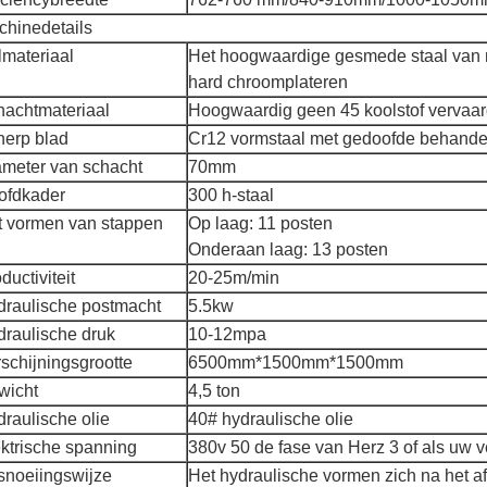
chinedetails
materiaal
Het hoogwaardige gesmede staal van 
hard chroomplateren
hachtmateriaal
Hoogwaardig geen 45 koolstof vervaar
herp blad
Cr12 vormstaal met gedoofde behande
ameter van schacht
70mm
ofdkader
300 h-staal
t vormen van stappen
Op laag: 11 posten
Onderaan laag: 13 posten
ductiviteit
20-25m/min
draulische postmacht
5.5kw
raulische druk
10-12mpa
schijningsgrootte
6500mm*1500mm*1500mm
wicht
4,5 ton
raulische olie
40# hydraulische olie
ktrische spanning
380v 50 de fase van Herz 3 of als uw v
snoeiingswijze
Het hydraulische vormen zich na het a