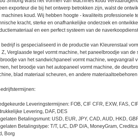
ou Shitong walst het Vormen van Machines koud Vervaardigend C
een exporteur die bij het ontwerp betrokken zijn, walst de ontw
 machines koud. Wij hebben hoogte - kwaliteits professionele 
hnische kracht, sterke en onafhankelijke onderzoek en ontwik
ductiemateriaal en een perfect systeem van de naverkoopdienst
 bedrijf is gespecialiseerd in de productie van Kleurenstaal vo
 Z, Verglaasde tegel vormt machine, het paneelbroodje van de s
 broodje van het sandwichpaneel vormt machine, wegvangrail
men, het broodje van het autopaneel vormt machine, de deurbro
hine, blad materiaal scheuren, en andere materiaaltoebehoren 
edrijfstermijnen:
dgekeurde Leveringstermijnen: FOB, CIF CFR, EXW, FAS, CI
drukkelijke Levering, DAF, DES
gelaten Betalingsmunt: USD, EUR, JPY, CAD, AUD, HKD, GB
gelaten Betalingstype: T/T, L/C, D/P D/A, MoneyGram, Creditca
d, Borg