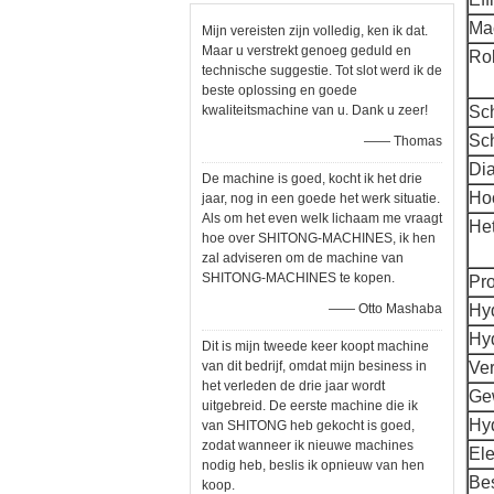
Ma
Mijn vereisten zijn volledig, ken ik dat.
Maar u verstrekt genoeg geduld en
Rol
technische suggestie. Tot slot werd ik de
beste oplossing en goede
kwaliteitsmachine van u. Dank u zeer!
Sc
Sc
—— Thomas
Di
De machine is goed, kocht ik het drie
Ho
jaar, nog in een goede het werk situatie.
Als om het even welk lichaam me vraagt
He
hoe over SHITONG-MACHINES, ik hen
zal adviseren om de machine van
SHITONG-MACHINES te kopen.
Pro
—— Otto Mashaba
Hy
Hyd
Dit is mijn tweede keer koopt machine
van dit bedrijf, omdat mijn besiness in
Ver
het verleden de drie jaar wordt
Ge
uitgebreid. De eerste machine die ik
Hyd
van SHITONG heb gekocht is goed,
zodat wanneer ik nieuwe machines
Ele
nodig heb, beslis ik opnieuw van hen
Be
koop.