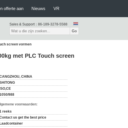
n offerte aan
Nieuws
VR
Sales & Support：
86-189-3278-5588
Go
ouch screen vormen
600kg met PLC Touch screen
CANGZHOU, CHINA
SHITONG
ISO,CE
1050/988
Algemene voorwaarden:
1 reeks
Contact us get the best price
Laadcontainer