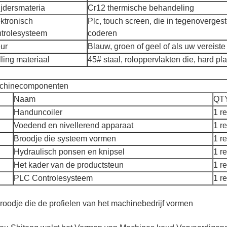
jdersmateria
Cr12 thermische behandeling
ktronisch
Plc, touch screen, die in tegenovergest
ntrolesysteem
coderen
ur
Blauw, groen of geel of als uw vereiste
ling materiaal
45# staal, roloppervlakten die, hard p
chinecomponenten
Naam
QT
Handuncoiler
1 r
Voedend en nivellerend apparaat
1 r
Broodje die systeem vormen
1 r
Hydraulisch ponsen en knipsel
1 r
Het kader van de productsteun
1 r
PLC Controlesysteem
1 r
roodje die de profielen van het machinebedrijf vormen