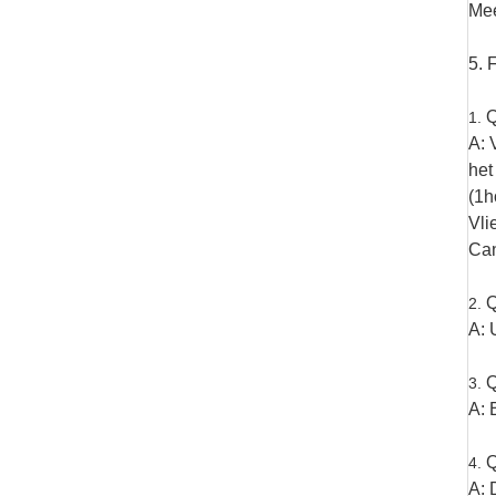
Mee
5. 
Q
1.
A: 
het
(1h
Vli
Can
Q
2.
A: 
Q
3.
A: 
Q
4.
A: 