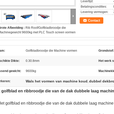
Levertijd:
Betalingscondities:
Levering vermogen:
Contact
rote Afbeelding :
Rib Roof/Golfbladbroodje die
Machinegewicht 9600kg met PLC Touch screen vormen
am:
Golfbladbroodje die Machine vormen
Grondstof:
chikte Dikte:
0.30.8mm
Het werk s
ssend gewicht:
9600kg
Machinekl
Wals het vormen van machine koud
dubbel dekbr
rkeren:
,
 golfblad en ribbroodje die van de dak dubbele laag mach
et golfblad en ribbroodje die van de dak dubbele laag machin