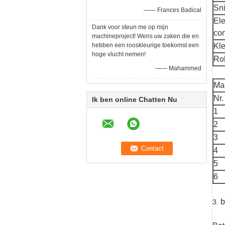
Sni
—— Frances Badical
Ele
Dank voor steun me op mijn
co
machineproject! Wens uw zaken die en
hebben een rooskleurige toekomst een
Kle
hoge vlucht nemen!
Rol
—— Mahammed
Ma
Nr.
Ik ben online Chatten Nu
1
2
3
4
5
6
b
3.