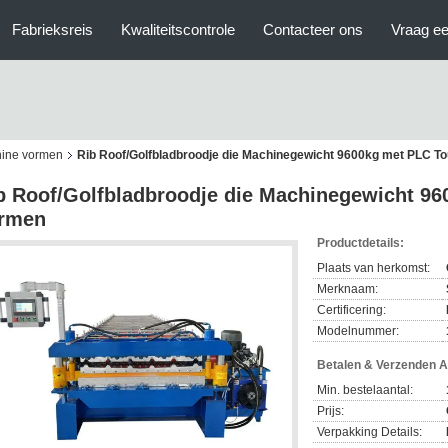
Fabrieksreis
Kwaliteitscontrole
Contacteer ons
Vraag ee
hine vormen
Rib Roof/Golfbladbroodje die Machinegewicht 9600kg met PLC T
b Roof/Golfbladbroodje die Machinegewicht 9
rmen
Productdetails:
Plaats van herkomst:
Merknaam:
Certificering:
Modelnummer:
Betalen & Verzenden 
Min. bestelaantal:
Prijs:
Verpakking Details: