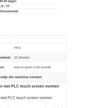
40-60 dagen
L/C, T/T
20sets/month
PPGI
nelheid:
20-25m/min
eur:
bule en groen of als vereiste
oodje die machine vormen
ine met PLC touch screen vormen
e met PLC touch screen vormen