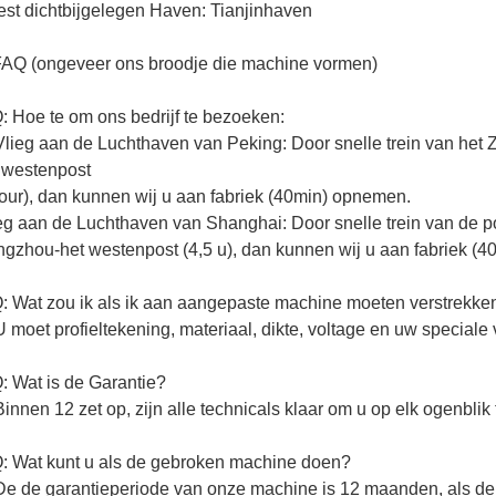
st dichtbijgelegen Haven: Tianjinhaven
FAQ (ongeveer ons broodje die machine vormen)
: Hoe te om ons bedrijf te bezoeken:
Vlieg aan de Luchthaven van Peking: Door snelle trein van he
 westenpost
our), dan kunnen wij u aan fabriek (40min) opnemen.
eg aan de Luchthaven van Shanghai: Door snelle trein van de
gzhou-het westenpost (4,5 u), dan kunnen wij u aan fabriek (
: Wat zou ik als ik aan aangepaste machine moeten verstrekke
U moet profieltekening, materiaal, dikte, voltage en uw speciale 
: Wat is de Garantie?
Binnen 12 zet op, zijn alle technicals klaar om u op elk ogenblik
: Wat kunt u als de gebroken machine doen?
De de garantieperiode van onze machine is 12 maanden, als de