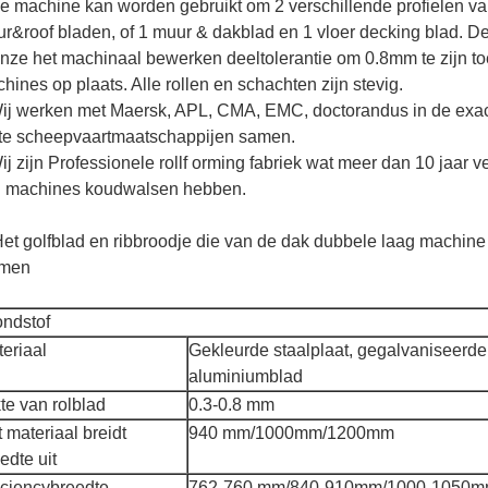
e machine kan worden gebruikt om 2 verschillende profielen van 
r&roof bladen, of 1 muur & dakblad en 1 vloer decking blad. De 
nze het machinaal bewerken deeltolerantie om 0.8mm te zijn to
hines op plaats. Alle rollen en schachten zijn stevig.
ij werken met Maersk, APL, CMA, EMC, doctorandus in de exac
te scheepvaartmaatschappijen samen.
ij zijn Professionele rollf orming fabriek wat meer dan 10 jaar 
 machines koudwalsen hebben.
Het golfblad en ribbroodje die van de dak dubbele laag machi
rmen
ndstof
eriaal
Gekleurde staalplaat, gegalvaniseerde 
aluminiumblad
te van rolblad
0.3-0.8 mm
 materiaal breidt
940 mm/1000mm/1200mm
edte uit
iciencybreedte
762-760 mm/840-910mm/1000-1050