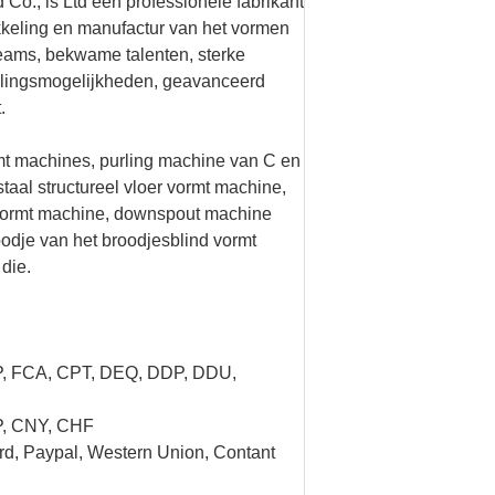
o., is Ltd een professionele fabrikant
ikkeling en manufactur van het vormen
teams, bekwame talenten, sterke
kelingsmogelijkheden, geavanceerd
.
rmt machines, purling machine van C en
taal structureel vloer vormt machine,
 vormt machine, downspout machine
odje van het broodjesblind vormt
die.
P, FCA, CPT, DEQ, DDP, DDU,
P, CNY, CHF
rd, Paypal, Western Union, Contant