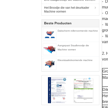
- D
muu
Het Broodje die van het deurkader
Machine vormen
- O
mac
Beste Producten
- W
gro
Dakscherm rollenvormende machine
- W
van
Aangepast Staalbroodje die
Machine vormen
2. 
vo
Kleurstaalrolvormende machine
Gro
Mat
Dik
Het
bre
Eff