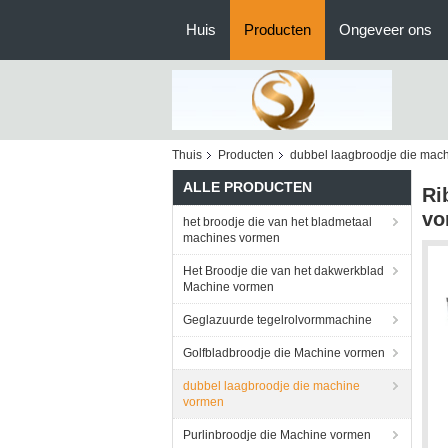
Huis
Producten
Ongeveer ons
Thuis
Producten
dubbel laagbroodje die mac
ALLE PRODUCTEN
Ri
vo
het broodje die van het bladmetaal
machines vormen
Het Broodje die van het dakwerkblad
Machine vormen
Geglazuurde tegelrolvormmachine
Golfbladbroodje die Machine vormen
dubbel laagbroodje die machine
vormen
Purlinbroodje die Machine vormen