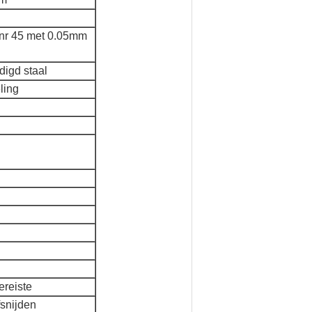
nr 45 met 0.05mm
digd staal
ling
ereiste
fsnijden