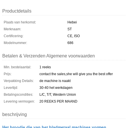
Productdetails
Plaats van herkomst:
Hebei
Merknaam:
ST
Certificering:
CE, ISO
Modelnummer:
686
Betalen & Verzenden Algemene voorwaarden
Min. bestelaantal:
1 reeks
Prijs:
contact the sales,she will give you the best offer
Verpakking Details:
de machine is naakt
Levertijd:
30-40 het werkdagen
Betalingscondities:
L/C, T/T, Western Union
Levering vermogen:
20 REEKS PER MAAND
beschrijving
Het broodje die van het bladmetaal machines vormen