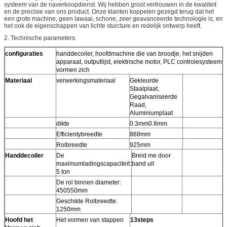
systeem van de naverkoopdienst. Wij hebben groot vertrouwen in de kwaliteit
en de precisie van ons product. Onze klanten koppelen gezegd terug dat het
een grote machine, geen lawaai, schone, zeer geavanceerde technologie is, en
het ook de eigenschappen van lichte sturcture en redelijk ontwerp heeft.
2. Technische parameters:
configuraties
handdecoiler, hoofdmachine die van broodje, het snijden
apparaat, outputlijst, elektrische motor, PLC controlesysteem
vormen zich
Materiaal
verwerkingsmateriaal
Gekleurde
Staalplaat,
Gegalvaniseerde
Raad,
Aluminiumplaat
dikte
0.3mm0.8mm
Efficientybreedte
868mm
Rolbreedte
925mm
Handdecoiler
De
Breid me door
maximumladingscapaciteit:
band uit
5 ton
De rol binnen diameter:
450550mm
Geschikte Rolbreedte:
1250mm
Hoofd het
Het vormen van stappen
13steps