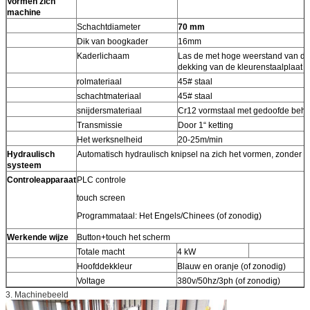
Vormen zich
machine
Schachtdiameter
70 mm
Dik van boogkader
16mm
Kaderlichaam
Las de met hoge weerstand van de 
dekking van de kleurenstaalplaat
rolmateriaal
45# staal
schachtmateriaal
45# staal
snijdersmateriaal
Cr12 vormstaal met gedoofde beh
Transmissie
Door 1“ ketting
Het werksnelheid
20-25m/min
Hydraulisch
Automatisch hydraulisch knipsel na zich het vormen, zonder he
systeem
Controleapparaat
PLC controle
touch screen
Programmataal: Het Engels/Chinees (of zonodig)
Werkende wijze
Button+touch het scherm
Totale macht
4 kW
Hoofddekkleur
Blauw en oranje (of zonodig)
Voltage
380v/50hz/3ph (of zonodig)
3. Machinebeeld