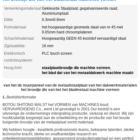
Verwerkingsmateriaal:
Gekleurde Staalplaat, gegalvaniseerde raad,
Aluminiumplaat
Dikte:
0.3mm0.8mm
Rolmateriaal:
het hoogwaardige gesmede staal van nr 45 met
0.05mm hard chroomplateren
Schachtmateriaal:
Hoogwaardig GEEN 45 koolstof vervaardigd staal
Zijplaatdikte:
16 mm
Elektronisch
PLC touch screen
controlesysteem:
staalplaatbroodje die machine vormen
Hoog licht:
,
het blad dat van het metaaldakwerk machine maakt
van het de muurpaneel van de metaalstaalplaat van het dakwerkmaterialen
het broodje die van het het bladmetaal machine vormen
1.
Bedrijfsinformatie
BOTOU SHITONG WALST het VORMEN van MACHINES koud
VERVAARDIGEND Co., werd Ltd gevestigd in 2001.Our-bedrijf is een
uitvoerige de ondernemings intergrating productie, verkoop en dienst. Wij zijn
hoofdzakelijk toegewijd aan de ontwikkeling en de productie van het koude
buigende broodje van de metaalplaat vormt materiaal.
Wij hebben hoogte - kwaliteits professionele teams, bekwame talenten, sterke
technische kracht, sterke en onafhankelijke reaserch en
ontwikkelingsmogelijkheden, geavanceerd productiemateriaal en een perfect