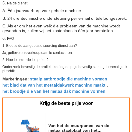
5.
Na de dienst
A. Één jaarwaarborg voor gehele machine.
B. 24 urentechnische ondersteuning per e-mail of telefoongesprek.
C. Als er om het even welk die probleem van de machine wordt
gevonden is, zullen wij het kostenloos in één jaar herstellen.
6.
FAQ
1. Biedt u de aangepaste sourcing dienst aan?
Ja, gelieve ons verkoopteam te contacteren.
2. Hoe te om orde te spelen?
Onderzoek-bevestig de profieltekening en prijs-bevestig storting-toenmalig o.k.
pi-schik.
staalplaatbroodje die machine vormen
Markeringen:
,
het blad dat van het metaaldakwerk machine maakt
,
het broodje die van het metaaldak machine vormen
Krijg de beste prijs voor
Van het de muurpaneel van de
metaalstaalplaat van het