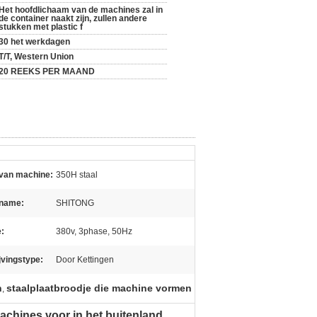
Het hoofdlichaam van de machines zal in
de container naakt zijn, zullen andere
stukken met plastic f
30 het werkdagen
T/T, Western Union
20 REEKS PER MAAND
van machine:
350H staal
 name:
SHITONG
e:
380v, 3phase, 50Hz
jvingstype:
Door Kettingen
n
staalplaatbroodje die machine vormen
,
chines voor in het buitenland