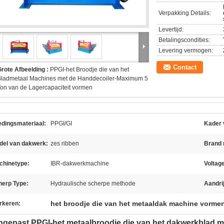
Verpakking Details:
Levertijd:
Betalingscondities:
Levering vermogen:
Contact
rote Afbeelding :
PPGI-het Broodje die van het
Bladmetaal Machines met de Handdecoiler-Maximum 5
on van de Lagercapaciteit vormen
edingsmateriaal:
PPGI/GI
Kader 
del van dakwerk:
zes ribben
Brand
chinetype:
IBR-dakwerkmachine
Voltag
herp Type:
Hydraulische scherpe methode
Aandri
het broodje die van het metaaldak machine vorme
rkeren:
gepast PPGI-het metaalbroodje die van het dakwerkblad ma