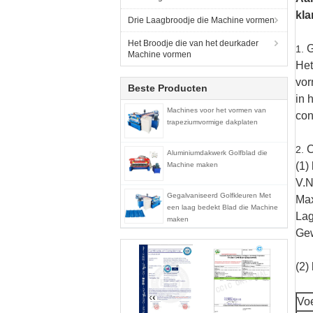
kl
Drie Laagbroodje die Machine vormen
Het Broodje die van het deurkader
G
1.
Machine vormen
Het
vor
Beste Producten
in 
Machines voor het vormen van
con
trapeziumvormige dakplaten
C
2.
Aluminiumdakwerk Golfblad die
(1)
Machine maken
V.N
Gegalvaniseerd Golfkleuren Met
Max
een laag bedekt Blad die Machine
Lag
maken
Gew
(2)
Vo