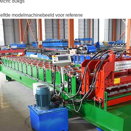
icht: 80kgs
elfde modelmachinebeeld voor referene