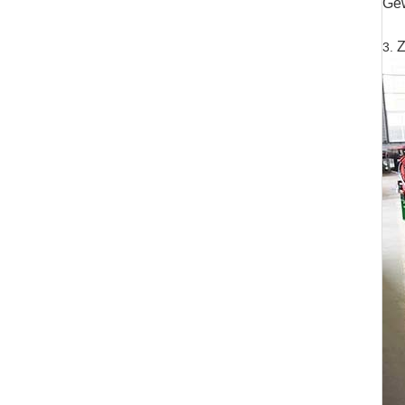
Gew
Z
3.