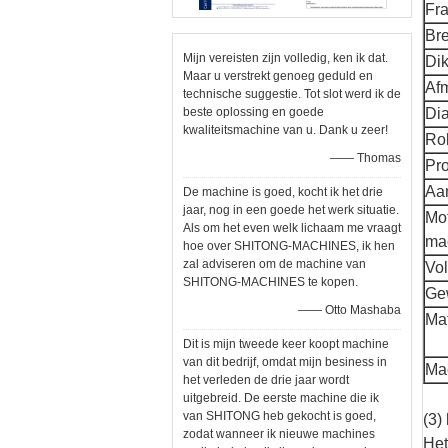
Fr
Bre
Mijn vereisten zijn volledig, ken ik dat.
Dik
Maar u verstrekt genoeg geduld en
Af
technische suggestie. Tot slot werd ik de
beste oplossing en goede
Dia
kwaliteitsmachine van u. Dank u zeer!
Ro
—— Thomas
Pro
Aan
De machine is goed, kocht ik het drie
jaar, nog in een goede het werk situatie.
Mo
Als om het even welk lichaam me vraagt
mac
hoe over SHITONG-MACHINES, ik hen
zal adviseren om de machine van
Vo
SHITONG-MACHINES te kopen.
Ge
—— Otto Mashaba
Mat
Dit is mijn tweede keer koopt machine
van dit bedrijf, omdat mijn besiness in
Ma
het verleden de drie jaar wordt
uitgebreid. De eerste machine die ik
van SHITONG heb gekocht is goed,
(3)
zodat wanneer ik nieuwe machines
Het