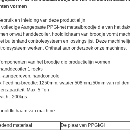
anten vormen
ebruik en inleiding van deze productielijn
 volledige Aangepaste PPGI-het metaalbroodje die van het da
men omvat handdecoiler, hoofdlichaam van broodje vormt mach
het buitenland controlesysteem en lossingslijst. Deze machinel
trolesysteem werken. Onthaal aan onderzoek onze machines.
omponenten van het broodje die productielijn vormen
 handdecoiler 1 reeks
.-aangedreven, handcontrole
 Feeding-breedte: 1250mm, waaier 508mm±50mm van rolidenti
ercapaciteit: Max. 5 Ton
icht: 200kgs
 hoofdlichaam van machine
edend materiaal
De plaat van PPGI/GI