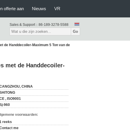
n offerte aan
Nieuws
VR
Sales & Support：
86-189-3278-5588
Go
met de Handdecoiler-Maximum 5 Ton van de
es met de Handdecoiler-
CANGZHOU, CHINA
SHITONG
CE , ISO9001
Sj-960
Algemene voorwaarden:
1 reeks
Contact me