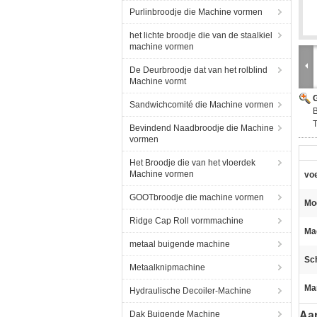
Purlinbroodje die Machine vormen
het lichte broodje die van de staalkiel
machine vormen
De Deurbroodje dat van het rolblind
Machine vormt
G
Sandwichcomité die Machine vormen
T
Bevindend Naadbroodje die Machine
vormen
Het Broodje die van het vloerdek
Machine vormen
vo
GOOTbroodje die machine vormen
Mo
Ridge Cap Roll vormmachine
Ma
metaal buigende machine
Sc
Metaalknipmachine
Ma
Hydraulische Decoiler-Machine
Dak Buigende Machine
Aan