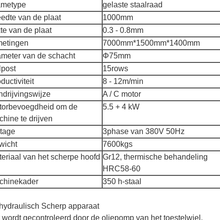
ametype
gelaste staalraad
edte van de plaat
1000mm
te van de plaat
0.3 - 0.8mm
metingen
7000mm*1500mm*1400mm
meter van de schacht
Φ75mm
lpost
15rows
ductiviteit
8 - 12m/min
drijvingswijze
A / C motor
torbevoegdheid om de
5.5 + 4 kW
hine te drijven
ltage
3phase van 380V 50Hz
wicht
7600kgs
eriaal van het scherpe hoofd
Gr12, thermische behandeling
HRC58-60
chinekader
350 h-staal
 hydraulisch Scherp apparaat
 wordt gecontroleerd door de oliepomp van het toestelwiel.