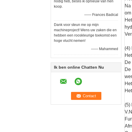
nodig heb, beslis ik opnieuw van hen
Na 
koop.
om 
—— Frances Badical
Het
Dank voor steun me op mijn
hyd
machineproject! Wens uw zaken die en
Ver
hebben een rooskleurige toekomst een
hoge vlucht nemen!
(4)
—— Mahammed
Het
De 
Ik ben online Chatten Nu
De 
wer
Het
Het
(5) 
V.N
Fun
Af