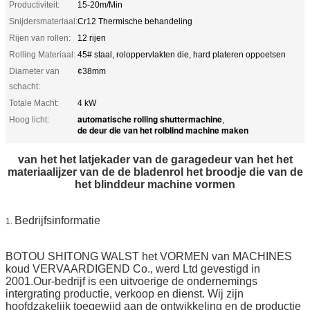
Productiviteit:
15-20m/Min
Snijdersmateriaal:
Cr12 Thermische behandeling
Rijen van rollen:
12 rijen
Rolling Materiaal:
45# staal, roloppervlakten die, hard plateren oppoetsen
Diameter van
¢38mm
schacht:
Totale Macht:
4 kW
automatische rolling shuttermachine
Hoog licht:
,
de deur die van het rolblind machine maken
van het het latjekader van de garagedeur van het het
materiaalijzer van de de bladenrol het broodje die van de
het blinddeur machine vormen
Bedrijfsinformatie
1.
BOTOU SHITONG WALST het VORMEN van MACHINES
koud VERVAARDIGEND Co., werd Ltd gevestigd in
2001.Our-bedrijf is een uitvoerige de ondernemings
intergrating productie, verkoop en dienst. Wij zijn
hoofdzakelijk toegewijd aan de ontwikkeling en de productie