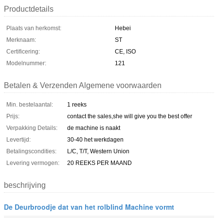
Productdetails
Plaats van herkomst:
Hebei
Merknaam:
ST
Certificering:
CE, ISO
Modelnummer:
121
Betalen & Verzenden Algemene voorwaarden
Min. bestelaantal:
1 reeks
Prijs:
contact the sales,she will give you the best offer
Verpakking Details:
de machine is naakt
Levertijd:
30-40 het werkdagen
Betalingscondities:
L/C, T/T, Western Union
Levering vermogen:
20 REEKS PER MAAND
beschrijving
De Deurbroodje dat van het rolblind Machine vormt