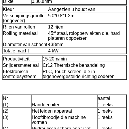
Dikte
0.30.8mm
Kleur
Aangezien u houdt van
Verschijningsgrootte
5.0*0.8*1.3m
(ongeveer)
Rijen van rollen
12 rijen
Rolling materiaal
45# staal, roloppervlakten die, hard
plateren oppoetsen
Diameter van schacht
¢38mm
Totale macht
4 kW
Productiviteit
15-20m/min
Snijdersmateriaal
Cr12 Thermische behandeling
Elektronisch
PLC, Touch screen, die in
controlesysteem
tegenovergestelde richting coderen
Nr
aantal
(1)
Handdecoiler
1 reeks
(2)
Het leiden apparaat
1 reeks
(3)
Hoofdbroodje die machine
1 reeks
vormen
(4)
Hydraulisch scherp apparaat
1 reeks