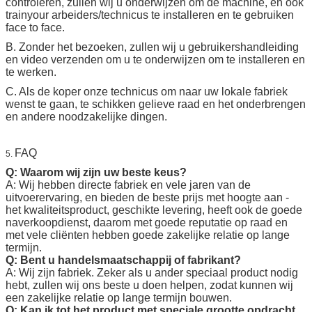
controleren, zullen wij u onderwijzen om de machine, en ook
trainyour arbeiders/technicus te installeren en te gebruiken
face to face.
B. Zonder het bezoeken, zullen wij u gebruikershandleiding
en video verzenden om u te onderwijzen om te installeren en
te werken.
C. Als de koper onze technicus om naar uw lokale fabriek
wenst te gaan, te schikken gelieve raad en het onderbrengen
en
andere noodzakelijke dingen.
FAQ
5.
Q: Waarom wij zijn uw beste keus?
A: Wij hebben directe fabriek en vele jaren van de
uitvoerervaring, en bieden de beste prijs met hoogte aan -
het kwaliteitsproduct, geschikte levering, heeft ook de goede
naverkoopdienst, daarom met goede reputatie op raad en
met vele cliënten hebben goede zakelijke relatie op lange
termijn.
Q: Bent u handelsmaatschappij of fabrikant?
A: Wij zijn fabriek. Zeker als u ander speciaal product nodig
hebt, zullen wij ons beste u doen helpen, zodat kunnen wij
een zakelijke relatie op lange termijn bouwen.
Q: Kan ik tot het product met speciale grootte opdracht