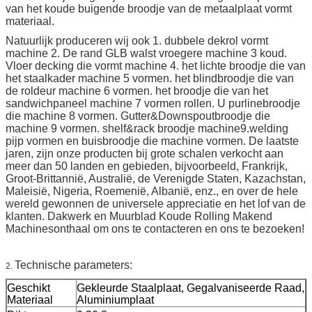
van het koude buigende broodje van de metaalplaat vormt
materiaal.
Natuurlijk produceren wij ook 1. dubbele dekrol vormt
machine 2. De rand GLB walst vroegere machine 3 koud.
Vloer decking die vormt machine 4. het lichte broodje die van
het staalkader machine 5 vormen. het blindbroodje die van
de roldeur machine 6 vormen. het broodje die van het
sandwichpaneel machine 7 vormen rollen. U purlinebroodje
die machine 8 vormen. Gutter&Downspoutbroodje die
machine 9 vormen. shelf&rack broodje machine9.welding
pijp vormen en buisbroodje die machine vormen. De laatste
jaren, zijn onze producten bij grote schalen verkocht aan
meer dan 50 landen en gebieden, bijvoorbeeld, Frankrijk,
Groot-Brittannië, Australië, de Verenigde Staten, Kazachstan,
Maleisië, Nigeria, Roemenië, Albanië, enz., en over de hele
wereld gewonnen de universele appreciatie en het lof van de
klanten. Dakwerk en Muurblad Koude Rolling Makend
Machinesonthaal om ons te contacteren en ons te bezoeken!
Technische parameters:
2.
Geschikt
Gekleurde Staalplaat, Gegalvaniseerde Raad,
Materiaal
Aluminiumplaat