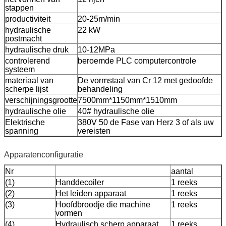
stappen
productiviteit
20-25m/min
hydraulische
22 kW
postmacht
hydraulische druk
10-12MPa
controlerend
beroemde PLC computercontrole
systeem
materiaal van
De vormstaal van Cr 12 met gedoofde
scherpe lijst
behandeling
verschijningsgrootte
7500mm*1150mm*1510mm
hydraulische olie
40# hydraulische olie
Elektrische
380V 50 de Fase van Herz 3 of als uw
spanning
vereisten
Apparatenconfiguratie
Nr
aantal
(1)
Handdecoiler
1 reeks
(2)
Het leiden apparaat
1 reeks
(3)
Hoofdbroodje die machine
1 reeks
vormen
(4)
Hydraulisch scherp apparaat
1 reeks