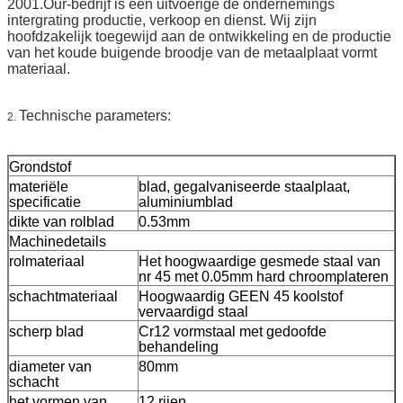
2001.Our-bedrijf is een uitvoerige de ondernemings
intergrating productie, verkoop en dienst. Wij zijn
hoofdzakelijk toegewijd aan de ontwikkeling en de productie
van het koude buigende broodje van de metaalplaat vormt
materiaal.
Technische parameters:
2.
Grondstof
materiële
blad, gegalvaniseerde staalplaat,
specificatie
aluminiumblad
dikte van rolblad
0.53mm
Machinedetails
rolmateriaal
Het hoogwaardige gesmede staal van
nr 45 met 0.05mm hard chroomplateren
schachtmateriaal
Hoogwaardig GEEN 45 koolstof
vervaardigd staal
scherp blad
Cr12 vormstaal met gedoofde
behandeling
diameter van
80mm
schacht
het vormen van
12 rijen