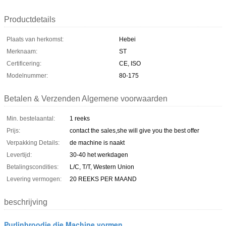
Productdetails
Plaats van herkomst:
Hebei
Merknaam:
ST
Certificering:
CE, ISO
Modelnummer:
80-175
Betalen & Verzenden Algemene voorwaarden
Min. bestelaantal:
1 reeks
Prijs:
contact the sales,she will give you the best offer
Verpakking Details:
de machine is naakt
Levertijd:
30-40 het werkdagen
Betalingscondities:
L/C, T/T, Western Union
Levering vermogen:
20 REEKS PER MAAND
beschrijving
Purlinbroodje die Machine vormen