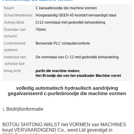
Naam:
C kanaalbroodje die machine vormen
Schachtmateriaal:
Hoogwaardig GEEN 45 koolstof vervaardigd staal
Scherp Blad:
Cr12 vormstaal met gedoofde behandeling
Diameter van
70mm
schacht:
Controlerend
Beroemde PLC computercontrole
systeem:
materiaal van
De vormstaal van Cr 12 met gedoofde behandeling
scherpe lijst:
purlin die machine maken
Hoog licht:
,
Het Broodje dat van het staalkader Machine vormt
volledig automatisch hydraulisch aandrijving
gegalvaniseerd c-purlinbroodje die machine vormen
Bedrijfsinformatie
1.
BOTOU SHITONG WALST het VORMEN van MACHINES
koud VERVAARDIGEND Co., werd Ltd gevestigd in