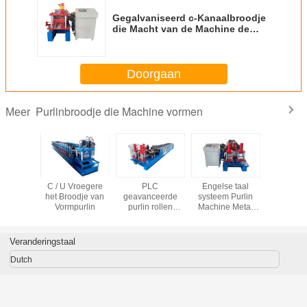
Gegalvaniseerd c-Kanaalbroodje
die Macht van de Machine de
volledig Automatische
Hydraulische Aandrijving 22
vormen kW
Doorgaan
Purlinbroodje die Machine vormen
Meer
koude
C / U Vroegere
PLC
Engelse taal
Automat
die van C
het Broodje van
geavanceerde
systeem Purlin
Purlin r
 Machine
Vormpurlin
purlin rollen
Machine Metal
vormen m
 ruilde
vormmachine
Cold 70mm Solid
otte voor
voor efficiënte
Steel Shaft
lbouw
productie
Veranderingstaal
Dutch