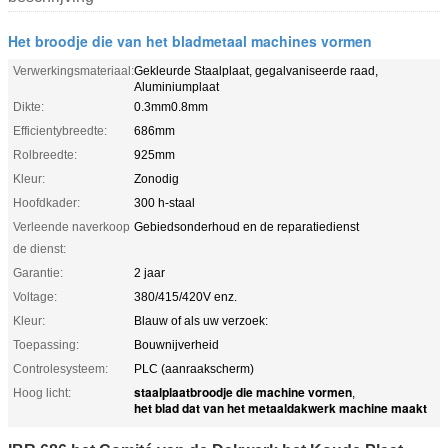
Het broodje die van het bladmetaal machines vormen
Verwerkingsmateriaal:
Gekleurde Staalplaat, gegalvaniseerde raad,
Aluminiumplaat
Dikte:
0.3mm0.8mm
Efficientybreedte:
686mm
Rolbreedte:
925mm
Kleur:
Zonodig
Hoofdkader:
300 h-staal
Verleende naverkoop
Gebiedsonderhoud en de reparatiedienst
de dienst:
Garantie:
2 jaar
Voltage:
380/415/420V enz.
Kleur:
Blauw of als uw verzoek:
Toepassing:
Bouwnijverheid
Controlesysteem:
PLC (aanraakscherm)
staalplaatbroodje die machine vormen
Hoog licht:
,
het blad dat van het metaaldakwerk machine maakt