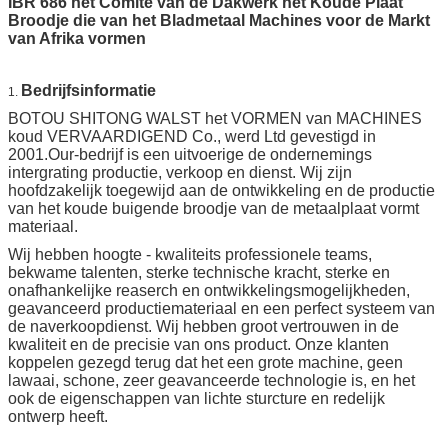
IBR 686 het Comité van de Dakwerk het Koude Plaat
Broodje die van het Bladmetaal Machines voor de Markt
van Afrika vormen
Bedrijfsinformatie
1.
BOTOU SHITONG WALST het VORMEN van MACHINES
koud VERVAARDIGEND Co., werd Ltd gevestigd in
2001.Our-bedrijf is een uitvoerige de ondernemings
intergrating productie, verkoop en dienst. Wij zijn
hoofdzakelijk toegewijd aan de ontwikkeling en de productie
van het koude buigende broodje van de metaalplaat vormt
materiaal.
Wij hebben hoogte - kwaliteits professionele teams,
bekwame talenten, sterke technische kracht, sterke en
onafhankelijke reaserch en ontwikkelingsmogelijkheden,
geavanceerd productiemateriaal en een perfect systeem van
de naverkoopdienst. Wij hebben groot vertrouwen in de
kwaliteit en de precisie van ons product. Onze klanten
koppelen gezegd terug dat het een grote machine, geen
lawaai, schone, zeer geavanceerde technologie is, en het
ook de eigenschappen van lichte sturcture en redelijk
ontwerp heeft.