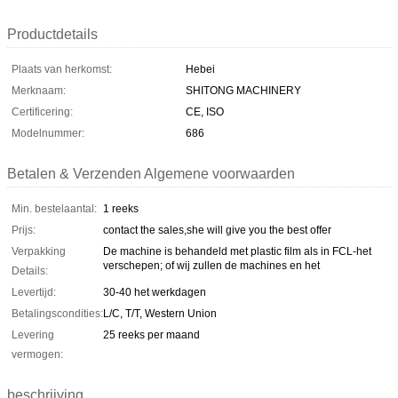
Productdetails
Plaats van herkomst:
Hebei
Merknaam:
SHITONG MACHINERY
Certificering:
CE, ISO
Modelnummer:
686
Betalen & Verzenden Algemene voorwaarden
Min. bestelaantal:
1 reeks
Prijs:
contact the sales,she will give you the best offer
Verpakking
De machine is behandeld met plastic film als in FCL-het
verschepen; of wij zullen de machines en het
Details:
Levertijd:
30-40 het werkdagen
Betalingscondities:
L/C, T/T, Western Union
Levering
25 reeks per maand
vermogen:
beschrijving