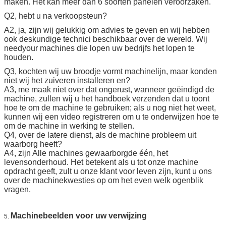
maken. Het kan meer dan 6 soorten panelen veroorzaken.
Q2, hebt u na verkoopsteun?
A2, ja, zijn wij gelukkig om advies te geven en wij hebben
ook deskundige technici beschikbaar over de wereld. Wij
needyour machines die lopen uw bedrijfs het lopen te
houden.
Q3, kochten wij uw broodje vormt machinelijn, maar konden
niet wij het zuiveren installeren en?
A3, me maak niet over dat ongerust, wanneer geëindigd de
machine, zullen wij u het handboek verzenden dat u toont
hoe te om de machine te gebruiken; als u nog niet het weet,
kunnen wij een video registreren om u te onderwijzen hoe te
om de machine in werking te stellen.
Q4, over de latere dienst, als de machine probleem uit
waarborg heeft?
A4, zijn Alle machines gewaarborgde één, het
levensonderhoud. Het betekent als u tot onze machine
opdracht geeft, zult u onze klant voor leven zijn, kunt u ons
over de machinekwesties op om het even welk ogenblik
vragen.
Machinebeelden voor uw verwijzing
5.