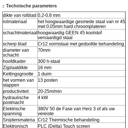
Technische parameters
2.
dikte van rolblad
0.2-0.8 mm
rolmateriaal
het hoogwaardige gesmede staal van nr 45
met 0.05mm hard chroomplateren
schachtmateriaal
hoogwaardig GEEN 45 koolstof
vervaardigd staal
scherp blad
Cr12 vormstaal met gedoofde behandeling
diameter van
70mm
schacht
hoofdkader
300 h-staal
Zijplaatdikte
16 mm
Kettingsgrootte
1 duim
het vormen van
13 posten
stappen
productiviteit
20-25m/min
hydraulische
4 kW
postmacht
Elektrische
380V 50 de Fase van Herz 3 of als uw
spanning
vereiste
Snijdersmateria
Cr12 Thermische behandeling
Elektronisch
PLC (Delta) Touch screen