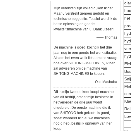
dia
Mijn vereisten zijn volledig, ken ik dat.
hoo
Maar u verstrekt genoeg geduld en
het
technische suggestie. Tot slot werd ik de
beste oplossing en goede
prod
kwaliteitsmachine van u. Dank u zeer!
hyd
—— Thomas
hyd
De machine is goed, kocht ik het drie
ver
jaar, nog in een goede het werk situatie.
hyd
Als om het even welk lichaam me vraagt
hoe over SHITONG-MACHINES, ik hen
Ele
zal adviseren om de machine van
Bes
SHITONG-MACHINES te kopen.
Sni
—— Otto Mashaba
Ele
Dit is mijn tweede keer koopt machine
con
van dit bedrijf, omdat mijn besiness in
Kle
het verleden de drie jaar wordt
uitgebreid. De eerste machine die ik
Rol
van SHITONG heb gekocht is goed,
Lev
zodat wanneer ik nieuwe machines
nodig heb, beslis ik opnieuw van hen
koop.