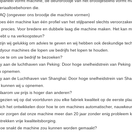
opaneel vormt machine, de deurbroodje van het broodjesblind vormt ma
eriaaltoebehoren die.
FAQ (ongeveer ons broodje die machine vormen)
oes één machine kan één profiel van het stijlpaneel slechts veroorzak
t precies. Voor bredere en dubbele laag die machine maken. Het kan 
Hebt u na verkoopsteun?
 zijn wij gelukkig om advies te geven en wij hebben ook deskundige tech
dyour machines die lopen uw bedrijfs het lopen te houden.
Hoe te om uw bedrijf te bezoeken?
ly aan de luchthaven van Peking: Door hoge snelheidstrein van Pekin
 u opnemen.
ly aan de Luchthaven van Shanghai: Door hoge snelheidstrein van Sha
 kunnen wij u opnemen.
Waarom uw prijs is hoger dan anderen?
gezien wij op dat voortduren zou elke fabriek kwaliteit op de eerste pla
 zich het ontwikkelen door hoe te om machines automatischer, nauwkeuri
oor zorgen dat onze machine meer dan 20 jaar zonder enig probleem k
trekken vrije kwaliteitsborging.
Hoe snakt de machine zou kunnen worden gemaakt?