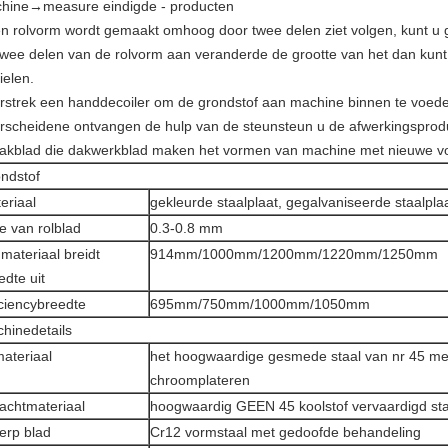
hine→measure eindigde - producten
én rolvorm wordt gemaakt omhoog door twee delen ziet volgen, kunt u g
twee delen van de rolvorm aan veranderde de grootte van het dan kunt 
ielen.
erstrek een handdecoiler om de grondstof aan machine binnen te voed
erscheidene ontvangen de hulp van de steunsteun u de afwerkingsprod
dakblad die dakwerkblad maken het vormen van machine met nieuwe v
ndstof
eriaal
gekleurde staalplaat, gegalvaniseerde staalpla
te van rolblad
0.3-0.8 mm
 materiaal breidt
914mm/1000mm/1200mm/1220mm/1250mm
edte uit
iciencybreedte
695mm/750mm/1000mm/1050mm
hinedetails
materiaal
het hoogwaardige gesmede staal van nr 45 m
chroomplateren
achtmateriaal
hoogwaardig GEEN 45 koolstof vervaardigd sta
erp blad
Cr12 vormstaal met gedoofde behandeling