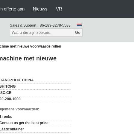
n offerte aan
Nieuws
VR
Sales & Support：
86-189-3278-5588
Go
hine met nieuwe voorwaarde rollen
machine met nieuwe
CANGZHOU, CHINA
SHITONG
ISO,CE
20-200-1000
Algemene voorwaarden:
1 reeks
Contact us get the best price
Laadcontainer