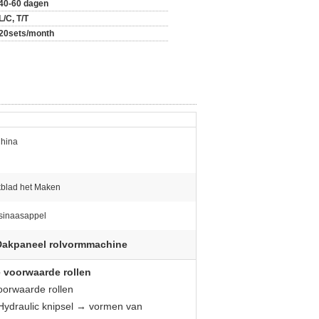
40-60 dagen
L/C, T/T
20sets/month
China
blad het Maken
 sinaasappel
Dakpaneel rolvormmachine
 voorwaarde rollen
oorwaarde rollen
Hydraulic knipsel → vormen van