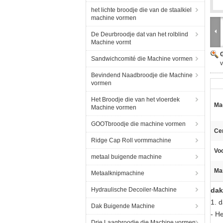
het lichte broodje die van de staalkiel
machine vormen
De Deurbroodje dat van het rolblind
Machine vormt
G
Sandwichcomité die Machine vormen
v
Bevindend Naadbroodje die Machine
vormen
Het Broodje die van het vloerdek
Ma
Machine vormen
GOOTbroodje die machine vormen
Cer
Ridge Cap Roll vormmachine
Vo
metaal buigende machine
Ma
Metaalknipmachine
Hydraulische Decoiler-Machine
dak
1. 
Dak Buigende Machine
- H
Drie Laagbroodje die Machine vormen