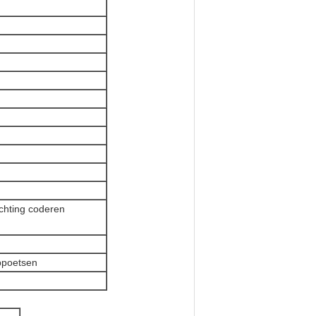
ichting coderen
oppoetsen