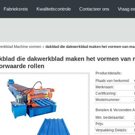
Fabrieksreis
Kwaliteitscontrole
Contacteer ons
Vraag ee
kwerkblad Machine vormen
dakblad die dakwerkblad maken het vormen van mac
kblad die dakwerkblad maken het vormen van 
orwaarde rollen
Productdetails:
Plaats van herkomst:
Merknaam:
Certificering:
Modelnummer:
Betalen & Verzenden 
Min. bestelaantal:
Prijs:
Verpakking Details: