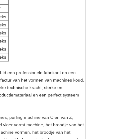
Y
eks
eks
eks
eks
eks
eks
Ltd
een professionele fabrikant en een
nufactur van het vormen van machines koud.
rke technische kracht, sterke en
oductiemateriaal en een perfect systeem
ines, purling machine van C en van Z,
l vloer vormt machine, het broodje van het
achine vormen, het broodje van het