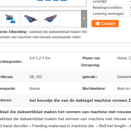
Levertijd:
Betalingscondities:
Levering vermogen:
Contact
rote Afbeelding :
dakblad die dakwerkblad maken het
ormen van machine met nieuwe voorwaarde rollen
9.6*1.2*1.5m
Plaats van
Hebei, 
chinegrootte::
Oorsprong:
tificaat:
GE, ISO
gebruik::
Dakwerk
orwaarde:
Nieuw
Machinekleur:
Bule en
het broodje die van de daktegel machine vormen
rkeren:
,
blad die dakwerkblad maken het vormen van machine met nieuwe
dakblad die dakwerkblad maken het vormen van machine met nieuwe v
et hand decoiler→Feeding materiaal in machine die →Roll het length→