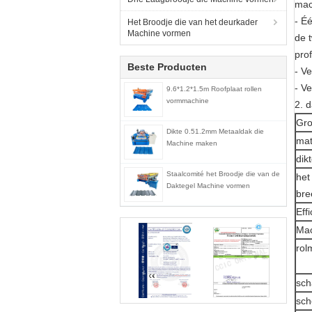
mac
- É
Het Broodje die van het deurkader
Machine vormen
de 
prof
Beste Producten
- V
- V
9.6*1.2*1.5m Roofplaat rollen
vormmachine
2. 
Gro
Dikte 0.51.2mm Metaaldak die
mat
Machine maken
dik
Staalcomité het Broodje die van de
het
Daktegel Machine vormen
bre
Eff
Mac
rol
sch
sch