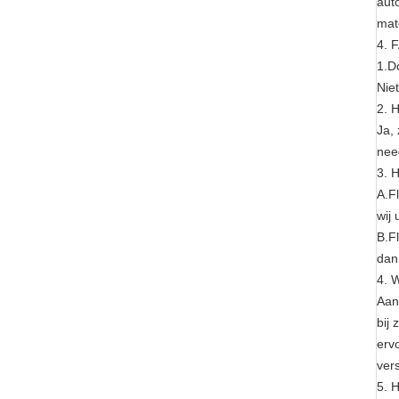
aut
mat
4. 
1.D
Nie
2. 
Ja,
nee
3. 
A.F
wij
B.F
dan
4. 
Aan
bij
erv
vers
5. 