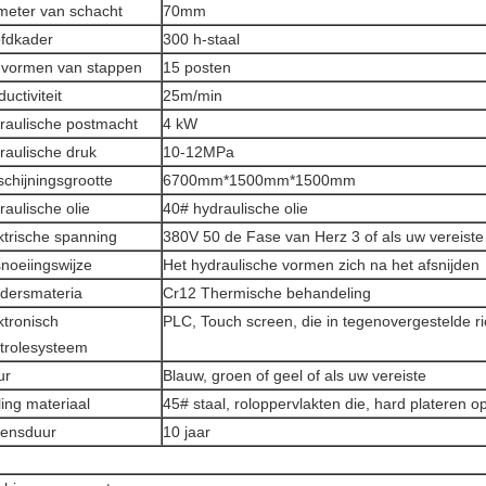
meter van schacht
70mm
fdkader
300 h-staal
 vormen van stappen
15 posten
uctiviteit
25m/min
raulische postmacht
4 kW
raulische druk
10-12MPa
schijningsgrootte
6700mm*1500mm*1500mm
raulische olie
40# hydraulische olie
ktrische spanning
380V 50 de Fase van Herz 3 of als uw vereiste
noeiingswijze
Het hydraulische vormen zich na het afsnijden
jdersmateria
Cr12 Thermische behandeling
ktronisch
PLC, Touch screen, die in tegenovergestelde r
trolesysteem
ur
Blauw, groen of geel of als uw vereiste
ling materiaal
45# staal, roloppervlakten die, hard plateren 
ensduur
10 jaar