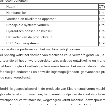
chinecomponenten
Naam
QT
Handuncoiler
1 re
Voedend en nivellerend apparaat
1 re
Broodje die systeem vormen
1 re
Hydraulisch ponsen en knipsel
1 re
Het kader van de productsteun
1 re
PLC Controlesysteem
1 re
broodje die de profielen van het machinebedrijf vormen
ou Shitong walst het Vormen van Machines koud Vervaardigend Co.,
is
orteur die bij het ontwerp betrokken zijn, walst de ontwikkeling en ma
 hebben hoogte - kwaliteits professionele teams, bekwame talenten, ste
fhankelijke onderzoek en ontwikkelingsmogelijkheden, geavanceerd pr
 de naverkoopdienst.
 bedrijf is gespecialiseerd in de productie van Kleurenstaal vormt mach
glaasde tegel vormt machine, het paneelbroodje van de staal structuree
dwichpaneel vormt machine, wegvangrail vormt machine, downspout m