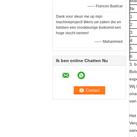
Ma
—— Frances Badical
Nr.
1
Dank voor steun me op mijn
machineproject! Wens uw zaken die en
2
hebben een rooskleurige toekomst een
3
hoge vlucht nemen!
4
—— Mahammed
5
6
Ik ben online Chatten Nu
3. 
Bot
exp
Wij
ona
van
Het
Ver
san