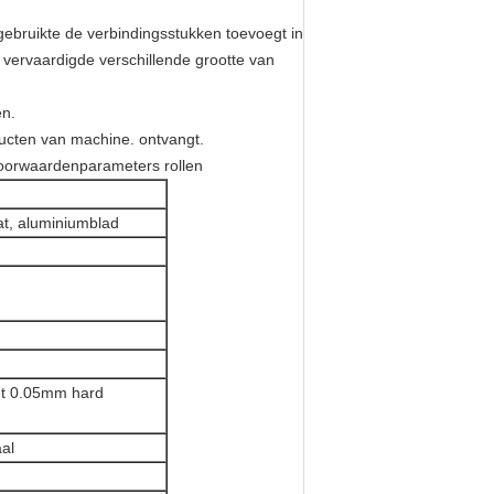
ebruikte de verbindingsstukken toevoegt in
vervaardigde verschillende grootte van
en.
ucten van machine. ontvangt.
oorwaardenparameters rollen
at, aluminiumblad
et 0.05mm hard
al