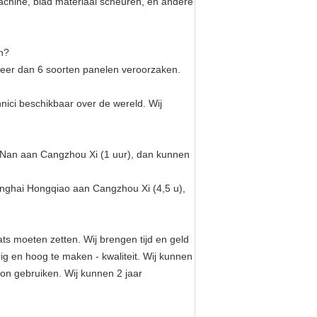
chine, blad materiaal scheuren, en andere
en?
meer dan 6 soorten panelen veroorzaken.
nici beschikbaar over de wereld. Wij
g Nan aan Cangzhou Xi (1 uur), dan kunnen
nghai Hongqiao aan Cangzhou Xi (4,5 u),
ats moeten zetten. Wij brengen tijd en geld
g en hoog te maken - kwaliteit. Wij kunnen
on gebruiken. Wij kunnen 2 jaar